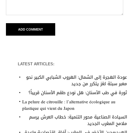
LATEST ARTICLES:
عودة الهجرة إلى الشمال: الهروب الشبابي الكبير نحو
معبر سبتة لغز يتكرر من جديد
ثورة في طب الأسنان: هل نودع طقم الأسنان قريباً؟
La pelure de citrouille : l’alternative écologique au
plastique qui vient du Japon
السيادة الصناعية محور التنمية: خطاب العرش يرسم
ملامح المغرب الجديد
الهيدروجين الأخضر في المغرب: آفاق اقتصادية واعدة