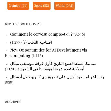
Opinion
(78)
Sport
(92)
World
(172)
MOST VIEWED POSTS
Comment le cerveau compte-t-il ?
(3,546)
(1,299)
افتتاحية الثعلب (1)
New Opportunities for AI Development via
Biocomputing
(1,113)
ميتاليكا تستعد لصنع التاريخ كأول فرقة موسيقى ميتال
(1,050)
أمريكية تقدم عرضا موسيقيًا في السّعودية
رد ساخر لمسعود أوزيل على تصريح دي كابريو حول أرسنال
(989)
ARCHIVES