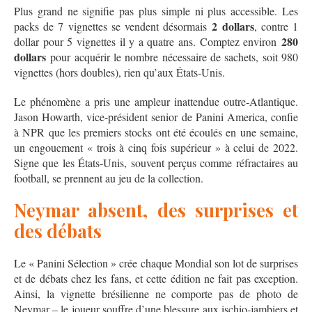
Plus grand ne signifie pas plus simple ni plus accessible. Les
2 dollars
packs de 7 vignettes se vendent désormais
, contre 1
280
dollar pour 5 vignettes il y a quatre ans. Comptez environ
dollars
pour acquérir le nombre nécessaire de sachets, soit 980
vignettes (hors doubles), rien qu’aux États‑Unis.
Le phénomène a pris une ampleur inattendue outre‑Atlantique.
Jason Howarth, vice‑président senior de Panini America, confie
à NPR que les premiers stocks ont été écoulés en une semaine,
un engouement « trois à cinq fois supérieur » à celui de 2022.
Signe que les États‑Unis, souvent perçus comme réfractaires au
football, se prennent au jeu de la collection.
Neymar absent, des surprises et
des débats
Le « Panini Sélection » crée chaque Mondial son lot de surprises
et de débats chez les fans, et cette édition ne fait pas exception.
Ainsi, la vignette brésilienne ne comporte pas de photo de
Neymar – le joueur souffre d’une blessure aux ischio‑jambiers et