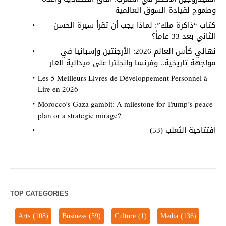
وطموح لقيادة السوق العالمية
كتاب “ذاكرة ملك”: لماذا يجب أن تقرأ سيرة الحسن
الثاني بعد 33 عاماً؟
نهائي كأس العالم 2026: الأرجنتين وإسبانيا في
مواجهة تاريخية.. وفرنسا وإنجلترا على ميدالية العار
Les 5 Meilleurs Livres de Développement Personnel à
Lire en 2026
Morocco’s Gaza gambit: A milestone for Trump’s peace
plan or a strategic mirage?
افتتاحية الثعلب (53)
TOP CATEGORIES
Arts
(108)
Business
(59)
Culture
(1)
Media
(136)