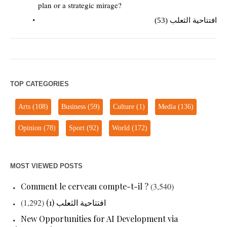
plan or a strategic mirage?
افتتاحية الثعلب (53)
TOP CATEGORIES
Arts
(108)
Business
(59)
Culture
(1)
Media
(136)
Opinion
(78)
Sport
(92)
World
(172)
MOST VIEWED POSTS
Comment le cerveau compte-t-il ?
(3,540)
(1,292)
افتتاحية الثعلب (1)
New Opportunities for AI Development via