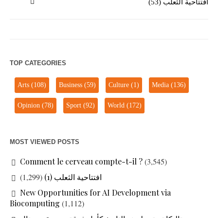
افتتاحية الثعلب (53)
TOP CATEGORIES
Arts
(108)
Business
(59)
Culture
(1)
Media
(136)
Opinion
(78)
Sport
(92)
World
(172)
MOST VIEWED POSTS
Comment le cerveau compte-t-il ?
(3,545)
(1,299)
افتتاحية الثعلب (1)
New Opportunities for AI Development via
Biocomputing
(1,112)