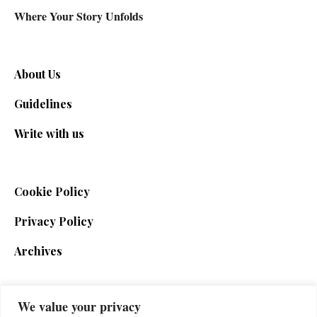
Where Your Story Unfolds
About Us
Guidelines
Write with us
Cookie Policy
Privacy Policy
Archives
We value your privacy
SIGN UP FOR THE NEWSLETTER