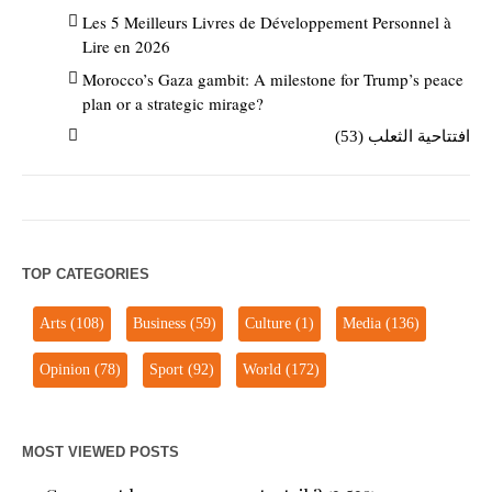
Les 5 Meilleurs Livres de Développement Personnel à
Lire en 2026
Morocco’s Gaza gambit: A milestone for Trump’s peace
plan or a strategic mirage?
افتتاحية الثعلب (53)
TOP CATEGORIES
Arts
(108)
Business
(59)
Culture
(1)
Media
(136)
Opinion
(78)
Sport
(92)
World
(172)
MOST VIEWED POSTS