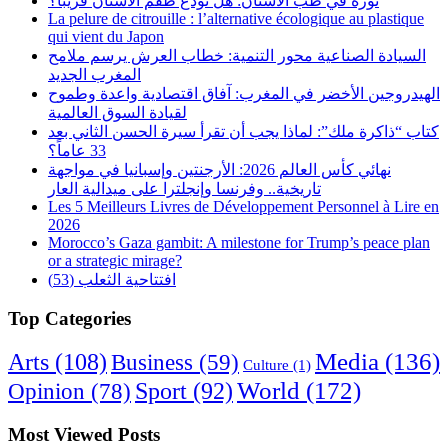
ثورة في طب الأسنان: هل نودع طقم الأسنان قريباً؟
La pelure de citrouille : l’alternative écologique au plastique
qui vient du Japon
السيادة الصناعية محور التنمية: خطاب العرش يرسم ملامح
المغرب الجديد
الهيدروجين الأخضر في المغرب: آفاق اقتصادية واعدة وطموح
لقيادة السوق العالمية
كتاب “ذاكرة ملك”: لماذا يجب أن تقرأ سيرة الحسن الثاني بعد
33 عاماً؟
نهائي كأس العالم 2026: الأرجنتين وإسبانيا في مواجهة
تاريخية.. وفرنسا وإنجلترا على ميدالية العار
Les 5 Meilleurs Livres de Développement Personnel à Lire en
2026
Morocco’s Gaza gambit: A milestone for Trump’s peace plan
or a strategic mirage?
افتتاحية الثعلب (53)
Top Categories
Arts
(108)
Media
(136)
Business
(59)
Culture
(1)
World
(172)
Opinion
(78)
Sport
(92)
Most Viewed Posts