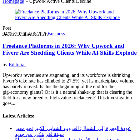
Homepage
»
Upwork Active Clients Decline
Post
04/06/2026
04/06/2026
Business
Freelance Platforms in 2026: Why Upwork and
Fiverr Are Shedding Clients While AI Skills Explode
by
Editorial
Upwork’s revenues are stagnating, and its workforce is shrinking.
Fiverr’s take rate has climbed to 27.5%, yet its marketplace volume
has barely moved. Is this the beginning of the end for the
gig‑economy giants? Or is it a natural shake‑up that is clearing the
field for a new breed of high‑value freelancers? This investigation
goes...
Latest Articles:
عودة الهجرة إلى الشمال: الهروب الشبابي الكبير نحو معبر
سبتة لغز يتكرر من جديد