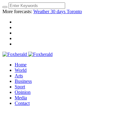
More forecasts:
Weather 30 days Toronto
Home
World
Arts
Business
Sport
Opinion
Media
Contact