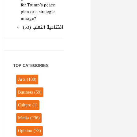
for Trump’s peace
plan or a strategic
mirage?
افتتاحية الثعلب (53)
TOP CATEGORIES
Arts
(108)
Business
(59)
Culture
(1)
Media
(136)
Opinion
(78)