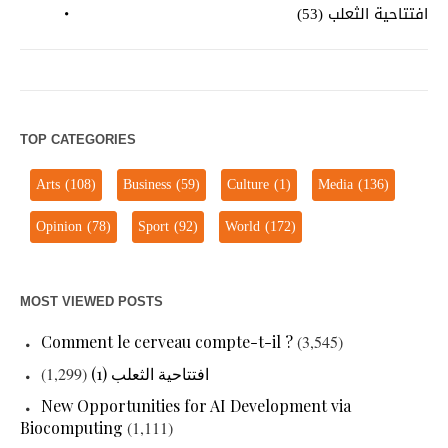
افتتاحية الثعلب (53)
TOP CATEGORIES
Arts
(108)
Business
(59)
Culture
(1)
Media
(136)
Opinion
(78)
Sport
(92)
World
(172)
MOST VIEWED POSTS
Comment le cerveau compte-t-il ?
(3,545)
(1,299)
افتتاحية الثعلب (1)
New Opportunities for AI Development via
Biocomputing
(1,111)