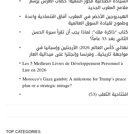
السيادة الصناعية محور التنمية: خطاب العرش يرسم
ملامح المغرب الجديد
الهيدروجين الأخضر في المغرب: آفاق اقتصادية واعدة
وطموح لقيادة السوق العالمية
كتاب “ذاكرة ملك”: لماذا يجب أن تقرأ سيرة الحسن
الثاني بعد 33 عاماً؟
نهائي كأس العالم 2026: الأرجنتين وإسبانيا في
مواجهة تاريخية.. وفرنسا وإنجلترا على ميدالية العار
Les 5 Meilleurs Livres de Développement Personnel à
Lire en 2026
Morocco’s Gaza gambit: A milestone for Trump’s peace
plan or a strategic mirage?
افتتاحية الثعلب (53)
TOP CATEGORIES