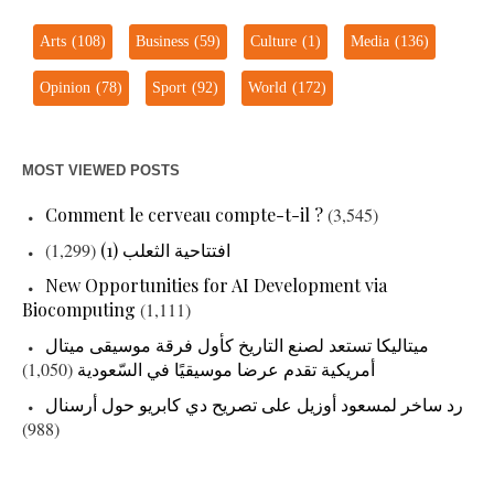
Arts
(108)
Business
(59)
Culture
(1)
Media
(136)
Opinion
(78)
Sport
(92)
World
(172)
MOST VIEWED POSTS
Comment le cerveau compte-t-il ?
(3,545)
(1,299)
افتتاحية الثعلب (1)
New Opportunities for AI Development via
Biocomputing
(1,111)
ميتاليكا تستعد لصنع التاريخ كأول فرقة موسيقى ميتال
(1,050)
أمريكية تقدم عرضا موسيقيًا في السّعودية
رد ساخر لمسعود أوزيل على تصريح دي كابريو حول أرسنال
(988)