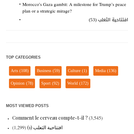
Morocco’s Gaza gambit: A milestone for Trump’s peace
plan or a strategic mirage?
افتتاحية الثعلب (53)
TOP CATEGORIES
Arts
(108)
Business
(59)
Culture
(1)
Media
(136)
Opinion
(78)
Sport
(92)
World
(172)
MOST VIEWED POSTS
Comment le cerveau compte-t-il ?
(3,545)
(1,299)
افتتاحية الثعلب (1)