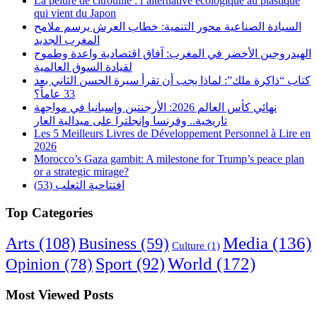
La pelure de citrouille : l’alternative écologique au plastique
qui vient du Japon
السيادة الصناعية محور التنمية: خطاب العرش يرسم ملامح
المغرب الجديد
الهيدروجين الأخضر في المغرب: آفاق اقتصادية واعدة وطموح
لقيادة السوق العالمية
كتاب “ذاكرة ملك”: لماذا يجب أن تقرأ سيرة الحسن الثاني بعد
33 عاماً؟
نهائي كأس العالم 2026: الأرجنتين وإسبانيا في مواجهة
تاريخية.. وفرنسا وإنجلترا على ميدالية العار
Les 5 Meilleurs Livres de Développement Personnel à Lire en
2026
Morocco’s Gaza gambit: A milestone for Trump’s peace plan
or a strategic mirage?
افتتاحية الثعلب (53)
Top Categories
Arts
(108)
Media
(136)
Business
(59)
Culture
(1)
World
(172)
Opinion
(78)
Sport
(92)
Most Viewed Posts