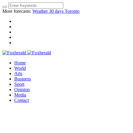
More forecasts:
Weather 30 days Toronto
Home
World
Arts
Business
Sport
Opinion
Media
Contact