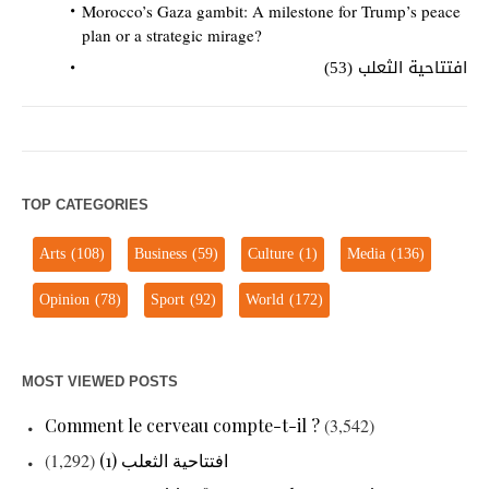
Morocco’s Gaza gambit: A milestone for Trump’s peace
plan or a strategic mirage?
افتتاحية الثعلب (53)
TOP CATEGORIES
Arts
(108)
Business
(59)
Culture
(1)
Media
(136)
Opinion
(78)
Sport
(92)
World
(172)
MOST VIEWED POSTS
Comment le cerveau compte-t-il ?
(3,542)
(1,292)
افتتاحية الثعلب (1)