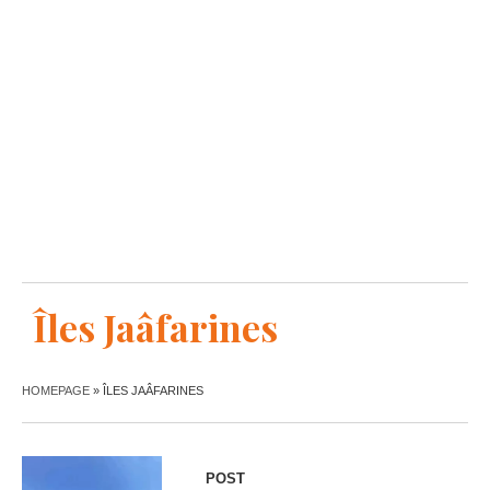
Îles Jaâfarines
HOMEPAGE
»
ÎLES JAÂFARINES
POST