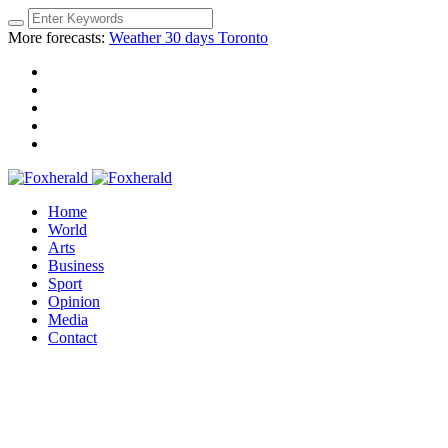
More forecasts:
Weather 30 days Toronto
Home
World
Arts
Business
Sport
Opinion
Media
Contact