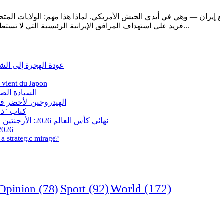
ائيل مع إيران — وهي في أيدي الجيش الأمريكي. لماذا هذا مهم: الولايات ا
فريد على استهداف المرافق الإيرانية الرئيسية التي لا تستطيع إسرائيل ضربها بأسلحتها الخاصة. تكبير الصورة: القنبلة المعنية تزن...
عودة الهجرة إلى الش
i vient du Japon
السيادة الص
الهيدروجين الأخضر في
كتاب “ذاك
نهائي كأس العالم 2026: الأرجنتين وإسبانيا في مواجهة تاريخية.. وفرنسا وإنجلترا على ميدالية العار
 2026
a strategic mirage?
World
(172)
Opinion
(78)
Sport
(92)