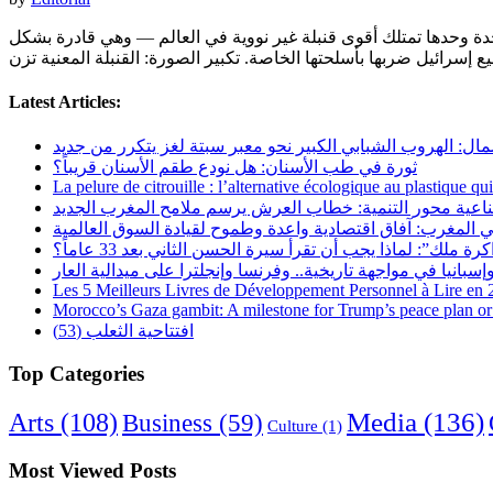
لمتحدة وحدها تمتلك أقوى قنبلة غير نووية في العالم — وهي قادرة بشكل
Latest Articles:
مال: الهروب الشبابي الكبير نحو معبر سبتة لغز يتكرر من جديد
ثورة في طب الأسنان: هل نودع طقم الأسنان قريباً؟
La pelure de citrouille : l’alternative écologique au plastique qu
ناعية محور التنمية: خطاب العرش يرسم ملامح المغرب الجديد
 المغرب: آفاق اقتصادية واعدة وطموح لقيادة السوق العالمية
رة ملك”: لماذا يجب أن تقرأ سيرة الحسن الثاني بعد 33 عاماً؟
Les 5 Meilleurs Livres de Développement Personnel à Lire en
Morocco’s Gaza gambit: A milestone for Trump’s peace plan or 
افتتاحية الثعلب (53)
Top Categories
Arts
(108)
Media
(136)
Business
(59)
Culture
(1)
Most Viewed Posts