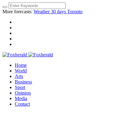
More forecasts:
Weather 30 days Toronto
Home
World
Arts
Business
Sport
Opinion
Media
Contact