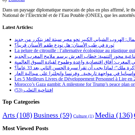
Dans un paysage diplomatique marocain de plus en plus affirmé, le thè
National de l’Électricité et de l’Eau Potable (ONEE), que les autorités
Latest Articles:
مال: الهروب الشبابي الكبير نحو معبر سبتة لغز يتكرر من جديد
ثورة في طب الأسنان: هل نودع طقم الأسنان قريباً؟
La pelure de citrouille : l’alternative écologique au plastique qu
ناعية محور التنمية: خطاب العرش يرسم ملامح المغرب الجديد
 المغرب: آفاق اقتصادية واعدة وطموح لقيادة السوق العالمية
رة ملك”: لماذا يجب أن تقرأ سيرة الحسن الثاني بعد 33 عاماً؟
Les 5 Meilleurs Livres de Développement Personnel à Lire en
Morocco’s Gaza gambit: A milestone for Trump’s peace plan or 
افتتاحية الثعلب (53)
Top Categories
Arts
(108)
Media
(136)
Business
(59)
Culture
(1)
Most Viewed Posts