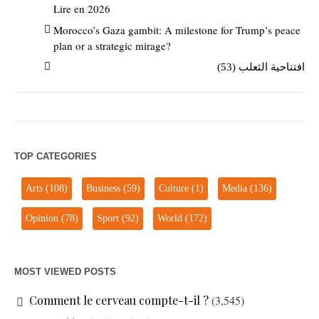
Lire en 2026
Morocco’s Gaza gambit: A milestone for Trump’s peace
plan or a strategic mirage?
افتتاحية الثعلب (53)
TOP CATEGORIES
Arts
(108)
Business
(59)
Culture
(1)
Media
(136)
Opinion
(78)
Sport
(92)
World
(172)
MOST VIEWED POSTS
Comment le cerveau compte-t-il ?
(3,545)