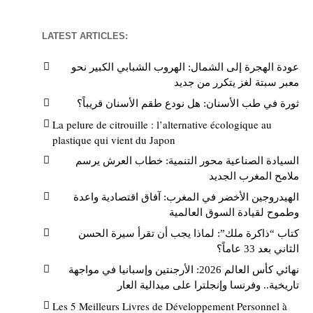
LATEST ARTICLES:
عودة الهجرة إلى الشمال: الهروب الشبابي الكبير نحو
معبر سبتة لغز يتكرر من جديد
ثورة في طب الأسنان: هل نودع طقم الأسنان قريباً؟
La pelure de citrouille : l’alternative écologique au
plastique qui vient du Japon
السيادة الصناعية محور التنمية: خطاب العرش يرسم
ملامح المغرب الجديد
الهيدروجين الأخضر في المغرب: آفاق اقتصادية واعدة
وطموح لقيادة السوق العالمية
كتاب “ذاكرة ملك”: لماذا يجب أن تقرأ سيرة الحسن
الثاني بعد 33 عاماً؟
نهائي كأس العالم 2026: الأرجنتين وإسبانيا في مواجهة
تاريخية.. وفرنسا وإنجلترا على ميدالية العار
Les 5 Meilleurs Livres de Développement Personnel à