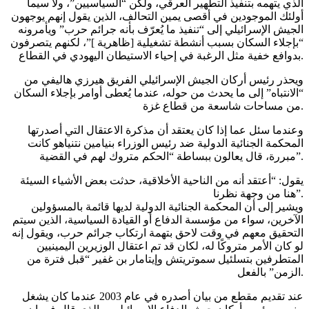
الذي يتهمه بتنفيذ التطهير العرقي، ولكن “السياسيين”، ولا سيما
أولئك الموجودين في أقصى يمين التحالف، الذين يقول إنهم يوجهون
الجيش الإسرائيلي إلى “تنفيذ ما يُعرّف بأنه جرائم حرب” ويأمرونه
“بإجلاء السكان بسبب أنشطة تشغيلية [ظاهرية ]”، لكنهم يتصرفون
بدوافع خفية مثل الرغبة في إحياء الاستيطان اليهودي في القطاع.
ويحذر رئيس أركان الجيش الإسرائيلي الفريق هيرزي هاليفي من
“الانتباه” إلى ما يحدث من حوله، عندما يُعطى أوامر بإجلاء السكان
من مساحات شاسعة من قطاع غزة.
وعندما سئل عما إذا كان يعتقد أن مذكرة الاعتقال التي أصدرتها
المحكمة الجنائية الدولية ضد رئيس الوزراء بنيامين نتنياهو كانت
مبررة، قال يعالون ببساطة “الحكم متروك لهم في القضية”.
يقول: “أعتقد أنه من الناحية الأخلاقية، حدثت بعض الأشياء السيئة
هنا من وجهة نظرنا”.
ويشير إلى أن المحكمة الجنائية الدولية لديها قائمة بالمسؤولين
الآخرين، سواء من مؤسسة الدفاع أو القيادة السياسية، الذين سيتم
التحقيق معهم في وقت لاحق بتهمة ارتكاب جرائم حرب، ويقول إنه
لو كان الأمر متروكًا له، لكان قد تم اعتقال الوزيرين اليمينيين
المتطرفين بتسلئيل سموتريتش وإيتامار بن غفير “قبل فترة من
الزمن” بالفعل.
عند تقديم مقطع من بيان أصدره في عام 2003 عندما كان يشغل