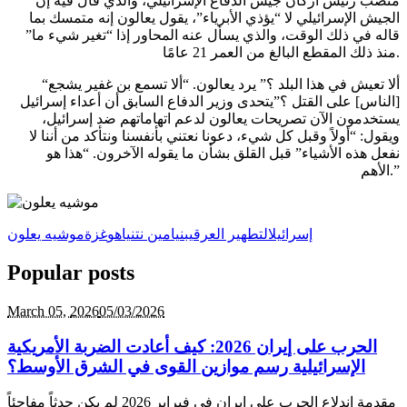
منصب رئيس أركان جيش الدفاع الإسرائيلي، والذي قال فيه إن
الجيش الإسرائيلي لا “يؤذي الأبرياء”، يقول يعالون إنه متمسك بما
قاله في ذلك الوقت، والذي يسأل عنه المحاور إذا “تغير شيء ما”
منذ ذلك المقطع البالغ من العمر 21 عامًا.
“ألا تعيش في هذا البلد ؟” يرد يعالون. “ألا تسمع بن غفير يشجع
[الناس] على القتل ؟”يتحدى وزير الدفاع السابق أن أعداء إسرائيل
يستخدمون الآن تصريحات يعالون لدعم اتهاماتهم ضد إسرائيل،
ويقول: “أولاً وقبل كل شيء، دعونا نعتني بأنفسنا ونتأكد من أننا لا
نفعل هذه الأشياء” قبل القلق بشأن ما يقوله الآخرون. “هذا هو
الأهم.”
إسرائيل
التطهير العرقي
بنيامين نتنياهو
غزة
موشيه يعلون
Popular posts
March 05,
2026
05/03/2026
الحرب على إيران 2026: كيف أعادت الضربة الأمريكية
الإسرائيلية رسم موازين القوى في الشرق الأوسط؟
مقدمة اندلاع الحرب على إيران في فبراير 2026 لم يكن حدثاً مفاجئاً