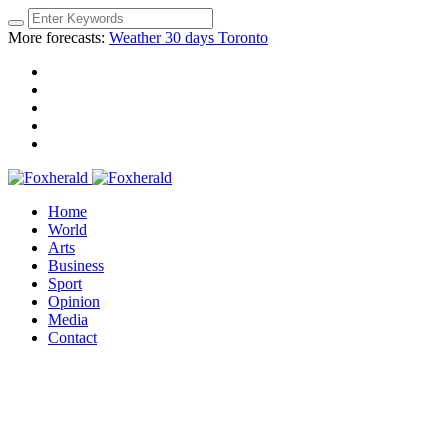
More forecasts:
Weather 30 days Toronto
Home
World
Arts
Business
Sport
Opinion
Media
Contact