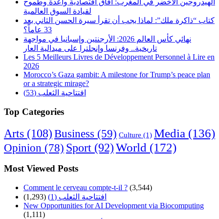
الهيدروجين الأخضر في المغرب: آفاق اقتصادية واعدة وطموح
لقيادة السوق العالمية
كتاب “ذاكرة ملك”: لماذا يجب أن تقرأ سيرة الحسن الثاني بعد
33 عاماً؟
نهائي كأس العالم 2026: الأرجنتين وإسبانيا في مواجهة
تاريخية.. وفرنسا وإنجلترا على ميدالية العار
Les 5 Meilleurs Livres de Développement Personnel à Lire en
2026
Morocco’s Gaza gambit: A milestone for Trump’s peace plan
or a strategic mirage?
افتتاحية الثعلب (53)
Top Categories
Arts
(108)
Media
(136)
Business
(59)
Culture
(1)
World
(172)
Opinion
(78)
Sport
(92)
Most Viewed Posts
Comment le cerveau compte-t-il ?
(3,544)
افتتاحية الثعلب (1)
(1,293)
New Opportunities for AI Development via Biocomputing
(1,111)