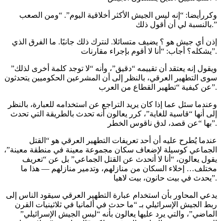
وكررأيضا: “إنه ليس الجيش الأكثر أخلاقية اليوم”. “ومن الصعب
بالنسبة لي أن أقول ذلك.”
إذن أي جيش هو ؟ يضيف متسائلا. لنترك ذلك جانبًا. ما الفرق الذي
يشكله؟ أجاب: “أنا لا أقوم بإجراء مقارنات”.
ويقول إنه يعتقد أن تقييمه “دقيق”، وأنه “لا توجد كلمة أخرى لذلك”
سوى التطهير العرقي، بالنظر إلى أن المشرعين الحكوميين يتحدثون
عن كيفية “تطهير القطاع من العرب”.
وعندما سئل عما إذا كان يريد التراجع عن استخدامه للعبارة، بالنظر
إلى أنها “قاسية للغاية”، كرر يعالون أنه تحدث بالطريقة التي تحدث
بها “عن قصد، لدق ناقوس الخطر”.
عندما يُطرح عليه أن أحد تعريفات التطهير العرقي هو “القتل
الجماعي كوسيلة لإضعاف سكان مجموعة معينة في منطقة معينة”،
يقول يعالون، “أنا لا أتحدث عن القتل الجماعي” بل عن “تعريف
مختلف… إخلاء السكان من منازلهم، وتدمير منازلهم — هذا ما
يحدث في بيت حانون، بيت لاهيا”.
يدعي المحاور بأن استخدام عبارة التطهير العرقي سيقود الناس إلى
ربط الجيش الإسرائيلي بـ “ما حدث في ألمانيا في ثلاثينيات القرن
الماضي”، والتي يرد عليها يعالون بأنه “ليس الجيش الإسرائيلي”