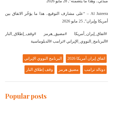
مبدئي.. وهذا ما يتضمنه”, 28 مايو 2026
Al Jazeera – “على مشارف التوقيع.. هذا ما يؤخّر الاتفاق بين
أمريكا وإيران”, 25 مايو 2026
#اتفاق_إيران_أمريكا #مضيق_هرمز #وقف_إطلاق_النار
#البرنامج_النووي_الإيراني #ترامب #الدبلوماسية
اتفاق إيران أمريكا 2026
البرنامج النووي الإيراني
دونالد ترامب
مضيق هرمز
وقف إطلاق النار
Popular posts