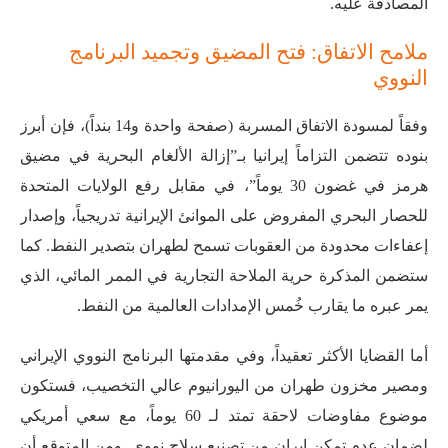
المصادقة عليه
.
ملامح الاتفاق: فتح المضيق وتجميد البرنامج
النووي
وفقاً لمسودة الاتفاق المسربة (صفحة واحدة و14 بنداً)، فإن أبرز
بنوده تتضمن التزاماً إيرانيا بـ”إزالة الألغام البحرية في مضيق
هرمز في غضون 30 يوماً”، في مقابل رفع الولايات المتحدة
للحصار البحري المفروض على الموانئ الإيرانية تدريجياً، وإصدار
إعفاءات محدودة من العقوبات تسمح لطهران بتصدير النفط
. كما
ستضمن المذكرة حرية الملاحة التجارية في الممر المائي، الذي
يمر عبره ما يقارب خُمس الإمدادات العالمية من النفط
.
أما القضايا الأكثر تعقيداً، وفي مقدمتها البرنامج النووي الإيراني
ومصير مخزون طهران من اليورانيوم عالي التخصيب، فستكون
موضوع مفاوضات لاحقة تمتد لـ 60 يوماً، مع سعي أمريكي
لضمان عدم تمكن إيران من تصنيع سلاح نووي
. ومن المتوقع أن