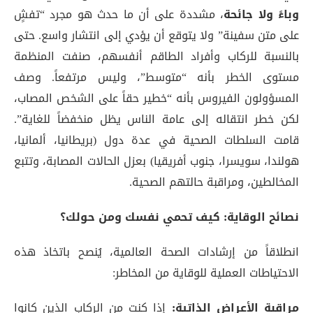
وباءً ولا جائحة
، مشددة على أن ما حدث هو مجرد “تفشٍ
على متن سفينة” ولا يتوقع أن يؤدي إلى انتشار واسع
. حتى
بالنسبة للركاب وأفراد الطاقم أنفسهم، صنفت المنظمة
مستوى الخطر بأنه “متوسط”، وليس مرتفعاً
. وصف
المسؤولون الفيروس بأنه “خطير حقاً على الشخص المصاب،
لكن خطر انتقاله إلى عامة الناس يظل منخفضاً للغاية”
.
قامت السلطات الصحية في عدة دول (بريطانيا، ألمانيا،
هولندا، سويسرا، جنوب أفريقيا) بعزل الحالات المصابة، وتتبع
المخالطين، ومراقبة حالتهم الصحية
.
نصائح الوقاية: كيف تحمي نفسك ومن حولك؟
انطلاقاً من إرشادات الصحة العالمية، يُنصح باتخاذ هذه
الاحتياطات العملية للوقاية من المخاطر:
مراقبة الأعراض الذاتية:
إذا كنت من الركاب الذين كانوا