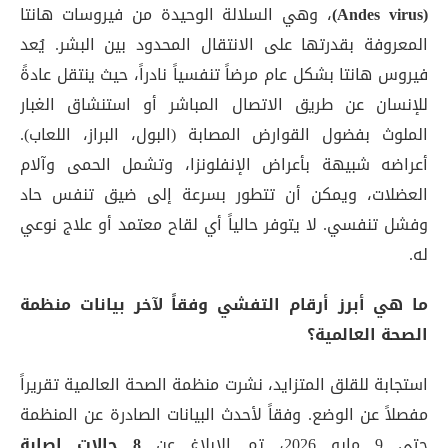
(Andes virus)
، وهي السلالة الوحيدة من فيروسات هانتا
المعروفة بقدرتها على الانتقال المحدود بين البشر
. يُعد
فيروس هانتا بشكل عام مرضاً تنفسياً نادراً، حيث ينتقل عادةً
للإنسان عن طريق الاتصال المباشر أو استنشاق الغبار
الملوث بفضول القوارض المصابة (البول، البراز، اللعاب)
.
أعراضه شبيهة بأعراض الإنفلونزا، وتشمل الحمى وآلام
العضلات، ويمكن أن تتطور بسرعة إلى ضيق تنفس حاد
وفشل تنفسي
. لا يتوفر حالياً أي لقاح معتمد أو علاج نوعي
له
.
ما هي أبرز أرقام التفشي وفقاً لآخر بيانات منظمة
الصحة العالمية؟
استجابة للقلق المتزايد، نشرت منظمة الصحة العالمية تقريراً
مفصلاً عن الوضع. وفقاً لأحدث البيانات الصادرة عن المنظمة
حتى 9 مايو 2026، تم الإبلاغ عن
8 حالات إصابة