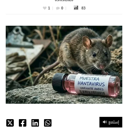
1
0
83
🔊 إستمع