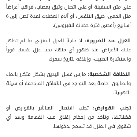
على متن السفينة أو على اتصال وثيق بمصاب، فراقب أعراضاً
مثل الحمى، ضيق التنفس، أو آلام العضلات لمدة تصل إلى 6
أسابيع (أقصى فترة حضانة للفيروس)
.
العزل عند الضرورة:
لا حاجة للعزل المنزلي ما لم تظهر
عليك الأعراض. عند ظهور أي منها، يجب عزل نفسك فوراً
واستشارة الطبيب، وإبلاغه بتاريخ سفرك
.
النظافة الشخصية:
مارس غسل اليدين بشكل متكرر بالماء
والصابون، خاصة بعد التواجد في الأماكن المزدحمة أو سيئة
التهوية.
تجنب القوارض:
تجنب الاتصال المباشر بالقوارض أو
فضلاتها، وتأكد من إحكام إغلاق علب القمامة وسد أي
شقوق في المنزل قد تسمح بدخولها.