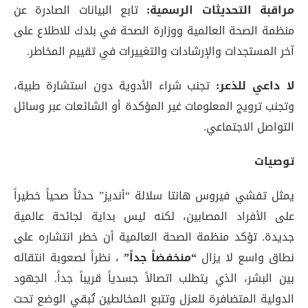
مراقبة التحديثات الرسمية:
تابع البيانات الصادرة عن
منظمة الصحة العالمية ووزارة الصحة في بلدك للاطلاع على
آخر المستجدات والإرشادات والتغييرات في تقييم المخاطر
.
لا داعي للذعر:
تجنب شراء الأدوية دون استشارة طبية،
وتجنب ترويج المعلومات غير المؤكدة أو الشائعات عبر وسائل
التواصل الاجتماعي.
توصيات
يمثل تفشي فيروس هانتا سلالة “أنديز” حدثاً صحياً خطيراً
على الأفراد المصابين، لكنه ليس بداية لجائحة عالمية
جديدة. تؤكد منظمة الصحة العالمية أن خطر انتشاره على
نطاق واسع لا يزال
“منخفضاً جداً”
، نظراً لصعوبة انتقاله
بين البشر، الذي يتطلب اتصالاً جسدياً قريباً جداً. الجهود
الدولية المتضافرة للعزل وتتبع المخالطين تُبقي الوضع تحت