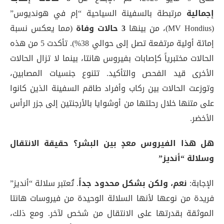
إجمالية
مرتبطة بالسفينة السياحية “إم في هونديوس”
(MV Hondius)، من بينها
3 حالات وفاة
(مما يعكس نسبة
إماتة أولية مرتفعة تصل إلى حوالي 38%)
. تأكدت 5 من هذه
الحالات مختبرياً كإصابات بفيروس هانتا، بينما لا تزال الحالات
الأخرى قيد الفحص والتأكيد
. تتنوع جنسيات المصابين،
وتوزعت الحالات بين ركاب وأفراد طاقم السفينة الذين كانوا
على متنها خلال رحلتها من أوشوايا بالأرجنتين إلى جزر الرأس
الأخضر
.
هل هذا الفيروس معدٍ بين البشر؟ حقيقة الانتقال
وسلالة “أنديز”
الإجابة:
نعم، ولكن بشكل محدود جداً
. تُعتبر سلالة “أنديز”
فريدة من نوعها لأنها السلالة الوحيدة من فيروسات هانتا
الموثقة بقدرتها على الانتقال من شخص لآخر. ومع ذلك،