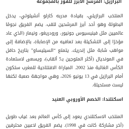
البرازيل: المرشح الأبرز للفوز بالمجموعة
المنتخب البرازيلي، بقيادة مدربه كارلو أنشيلوتي، يدخل
البطولة وهو أحد أبرز المرشحين للقب. يضم الفريق نجومًا
عالميين مثل فينيسيوس جونيور، ورودريغو، ونيمار (الذي عاد
مؤخرًا إلى التشكيلة بعد تعافيه من الإصابة)، بالإضافة إلى
مواهب شابة مثل إندريك. يتمتع “السيليساو” بتاريخ حافل
في المونديال (أكثر المتوجين بـ5 ألقاب)، ويسعى لاستعادة
الكأس الغائبة منذ 2002. المباراة الافتتاحية للمغرب ستكون
أمام البرازيل في 13 يونيو 2026، وهي مواجهة صعبة لكنها
ليست مستحيلة.
اسكتلندا: الخصم الأوروبي العنيد
المنتخب الاسكتلندي يعود إلى كأس العالم بعد غياب طويل
(آخر مشاركة كانت في 1998). يضم الفريق لاعبين محترفين