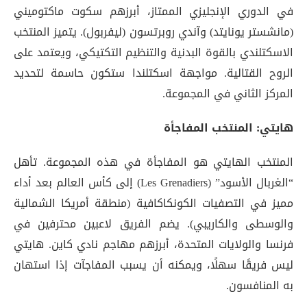
في الدوري الإنجليزي الممتاز، أبرزهم سكوت ماكتوميني
(مانشستر يونايتد) وآندي روبرتسون (ليفربول). يتميز المنتخب
الاسكتلندي بالقوة البدنية والتنظيم التكتيكي، ويعتمد على
الروح القتالية. مواجهة اسكتلندا ستكون حاسمة لتحديد
المركز الثاني في المجموعة.
هايتي: المنتخب المفاجأة
المنتخب الهايتي هو المفاجأة في هذه المجموعة. تأهل
“الغربال الأسود” (Les Grenadiers) إلى كأس العالم بعد أداء
مميز في التصفيات الكونكاكافية (منطقة أمريكا الشمالية
والوسطى والكاريبي). يضم الفريق لاعبين محترفين في
فرنسا والولايات المتحدة، أبرزهم مهاجم نادي كاين. هايتي
ليس فريقًا سهلًا، ويمكنه أن يسبب المفاجآت إذا استهان
به المنافسون.