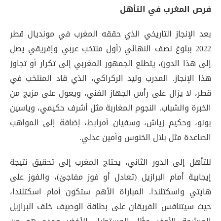
فرص المغرب في التأهل
بعد الإنجاز التاريخي الذي حققه المغرب في مونديال قطر
2022 ببلوغ نصف النهائي (أول منتخب عربي وإفريقي يصل
إلى هذا الدور)، يتطلع الجمهور المغربي إلى تكرار أو تجاوز
هذا الإنجاز. المدرب وليد الركراكي، الذي قاد المنتخب في
قطر، لا يزال على رأس الجهاز الفني، ويعول على مزيج من
الخبرة والشباب. النجوم المغاربة مثل أشرف حكيمي، وياسين
بونو، وحكيم زياش، وسفيان أمرابط، إضافة إلى المواهب
الصاعدة مثل بلال الخنوس وأمين عدلي.
للتأهل إلى الدور الثاني، يحتاج المغرب إلى تحقيق نتيجة
إيجابية أمام البرازيل (تعادل أو فوز مفاجئ)، والفوز على
هايتي واسكتلندا. المباراة الأهم ستكون أمام اسكتلندا،
حيث سيتنافس الفريقان على بطاقة الوصيف خلف البرازيل