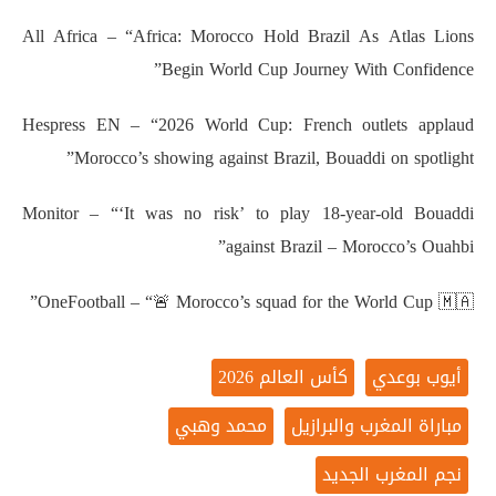
All Africa – “Africa: Morocco Hold Brazil As Atlas Lions
Begin World Cup Journey With Confidence”
Hespress EN – “2026 World Cup: French outlets applaud
Morocco’s showing against Brazil, Bouaddi on spotlight”
Monitor – “‘It was no risk’ to play 18-year-old Bouaddi
against Brazil – Morocco’s Ouahbi”
OneFootball – “🚨 Morocco’s squad for the World Cup 🇲🇦”
أيوب بوعدي
كأس العالم 2026
مباراة المغرب والبرازيل
محمد وهبي
نجم المغرب الجديد