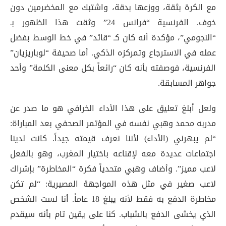
مع الكرة بثقة، ووزعها بدقة، واشتبك مع المخضرمين دون
خوف. الفرنسية “فرانس 24” وثقت هذا الظهور بـ
“النجومي”، مؤكدة أنه كان كـ “قائد” في خط الوسط بفضل
عمله في الاسترجاع وتمركزه الذكي
. أما صحيفة “لوباريزيان”
الفرنسية، فوصفته بأنه كان “رائعاً بكل معنى الكلمة” وأحد
جواهر المسابقة
.
ولعل أبلغ تعليق على هذا الأداء الخرافي هو ما صدر عن
مدربه محمد وهبي نفسه في المؤتمر الصحفي بعد المباراة:
“لم يبهرني (الأداء) لأننا نعرف قيمته جيداً. كانت لدينا
اجتماعات عديدة معه لإقناعه باختيار المغرب، وهو بالفعل
لاعب مميز”. وأضاف وهبي متحدياً فكرة “المخاطرة” بإشراك
لاعب صغير في مثل هذه المواجهة المصيرية: “لم تكن
مخاطرة الدفع به فقط لأنه يبلغ 18 عاماً. أنا لست الشخص
الذي يخشى الدفع بالشباب. كنا على يقين تام بأنه سيقدم