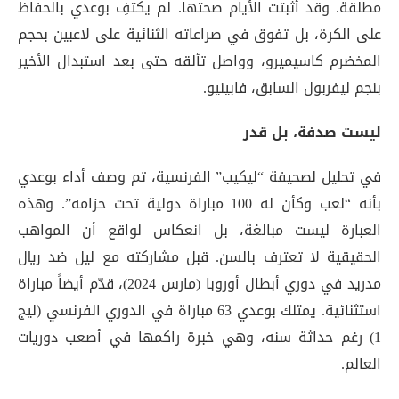
مطلقة. وقد أثبتت الأيام صحتها. لم يكتفِ بوعدي بالحفاظ
على الكرة، بل تفوق في صراعاته الثنائية على لاعبين بحجم
المخضرم كاسيميرو، وواصل تألقه حتى بعد استبدال الأخير
بنجم ليفربول السابق، فابينيو
.
ليست صدفة، بل قدر
في تحليل لصحيفة “ليكيب” الفرنسية، تم وصف أداء بوعدي
بأنه “لعب وكأن له 100 مباراة دولية تحت حزامه”
. وهذه
العبارة ليست مبالغة، بل انعكاس لواقع أن المواهب
الحقيقية لا تعترف بالسن. قبل مشاركته مع ليل ضد ريال
مدريد في دوري أبطال أوروبا (مارس 2024)، قدّم أيضاً مباراة
استثنائية
. يمتلك بوعدي 63 مباراة في الدوري الفرنسي (ليج
1) رغم حداثة سنه، وهي خبرة راكمها في أصعب دوريات
العالم
.