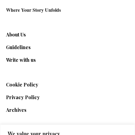
Where Your Story Unfolds
About Us
Guidelines
Write with us
Cookie Policy
Privacy Policy
Archives
We value your privacy
SIGN UP FOR THE NEWSLETTER