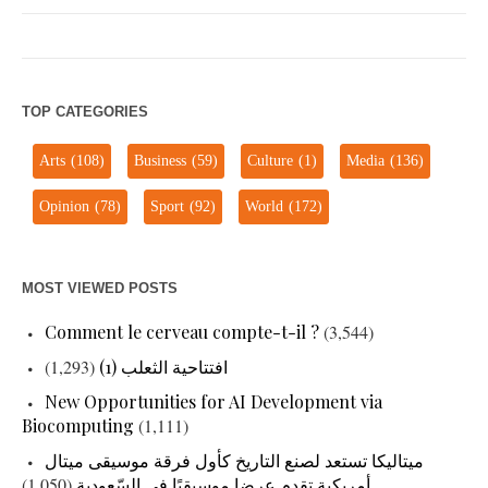
TOP CATEGORIES
Arts
(108)
Business
(59)
Culture
(1)
Media
(136)
Opinion
(78)
Sport
(92)
World
(172)
MOST VIEWED POSTS
Comment le cerveau compte-t-il ?
(3,544)
افتتاحية الثعلب (1)
(1,293)
New Opportunities for AI Development via
Biocomputing
(1,111)
ميتاليكا تستعد لصنع التاريخ كأول فرقة موسيقى ميتال
أمريكية تقدم عرضا موسيقيًا في السّعودية
(1,050)