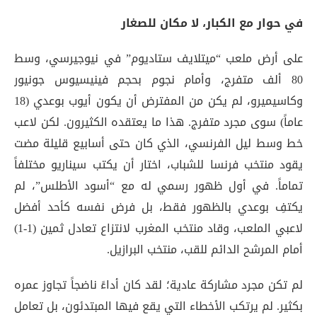
في حوار مع الكبار، لا مكان للصغار
على أرض ملعب “ميتلايف ستاديوم” في نيوجيرسي، وسط
80 ألف متفرج، وأمام نجوم بحجم فينيسيوس جونيور
وكاسيميرو، لم يكن من المفترض أن يكون أيوب بوعدي (18
عاماً) سوى مجرد متفرج. هذا ما يعتقده الكثيرون. لكن لاعب
خط وسط ليل الفرنسي، الذي كان حتى أسابيع قليلة مضت
يقود منتخب فرنسا للشباب، اختار أن يكتب سيناريو مختلفاً
تماماً. في أول ظهور رسمي له مع “أسود الأطلس”، لم
يكتفِ بوعدي بالظهور فقط، بل فرض نفسه كأحد أفضل
لاعبي الملعب، وقاد منتخب المغرب لانتزاع تعادل ثمين (1-1)
أمام المرشح الدائم للقب، منتخب البرازيل
.
لم تكن مجرد مشاركة عادية؛ لقد كان أداءً ناضجاً تجاوز عمره
بكثير. لم يرتكب الأخطاء التي يقع فيها المبتدئون، بل تعامل