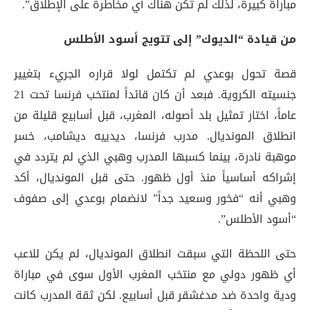
مباراة كبيرة، لذلك لم تكن هناك أي مخاطرة على الإطلاق”
.
من قيادة “الديوك” إلى تتويج أسود الأطلس
قصة تحول بوعدي لم تكتمل لولا قراره الجريء بتغيير
جنسيته الكروية. فبعد أن كان قائداً لمنتخب فرنسا تحت 21
عاماً، اختار تمثيل بلد أصوله، المغرب، قبل أسابيع قليلة من
انطلاق المونديال
. مدرب فرنسا، ديدييه ديشامب، خسر
موهبة نادرة، بينما كسبها المدرب وهبي الذي لم يتردد في
إشراكه أساسياً منذ أول ظهور. حتى قبل المونديال، أكد
وهبي أنه “فخور وسعيد جداً” لانضمام بوعدي إلى صفوف
“أسود الأطلس”
.
حتى اللحظة التي سبقت انطلاق المونديال، لم يكن للاعب
أي ظهور دولي مع منتخب المغرب الأول سوى في مباراة
ودية واحدة ضد مدغشقر قبل أسابيع
. لكن ثقة المدرب كانت