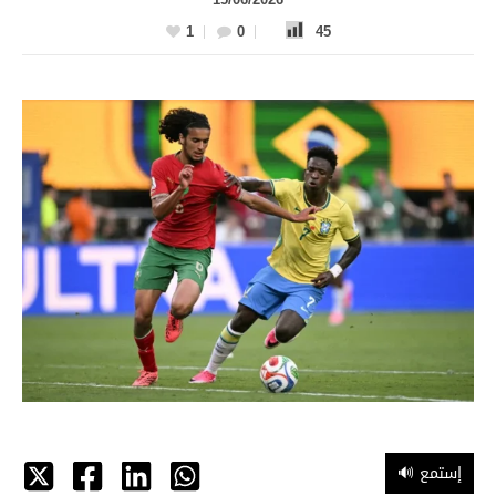
1
0
45
🔊 إستمع