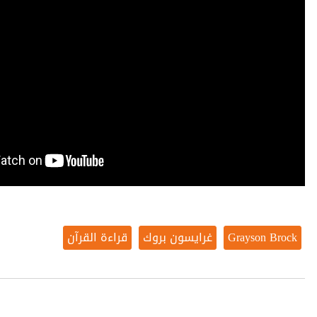
Grayson Brock
غرايسون بروك
قراءة القرآن