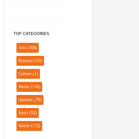
TOP CATEGORIES
Arts
(108)
Business
(59)
Culture
(1)
Media
(136)
Opinion
(78)
Sport
(92)
World
(172)