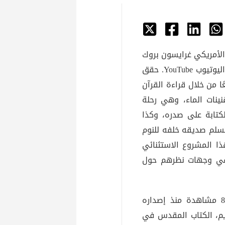
شئ المحتوى الأمريكي غرايسون بروك
عناوين مواقع التواصل الاجتماعي من خلال أحدث تحدياته على اليوتيوب YouTube. حقق
1670 مشترك، إنجازًا رائعًا من خلال قراءة القرآن
ينات الماء، وهي رحلة
ة بالكتابة على صدره، وكذا
ستسلم صديقه خلفه للنوم
ذا المشروع الاستثنائي
ير في وجهات نظرهم حول
يوثق فيديو غرايسون بروك، الذي حصل على أكثر من 833000 مشاهدة منذ إصداره
 القرآن الكريم، الكتاب المقدس في