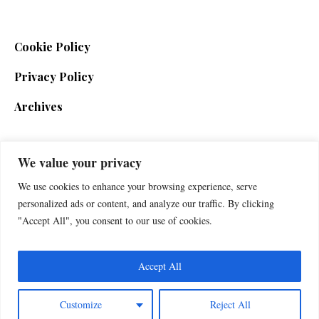
Cookie Policy
Privacy Policy
Archives
We value your privacy
SIGN UP FOR THE NEWSLETTER
We use cookies to enhance your browsing experience, serve
personalized ads or content, and analyze our traffic. By clicking
"Accept All", you consent to our use of cookies.
Accept All
Customize
Reject All
Foxherald © 2025 / All Rights Reserved