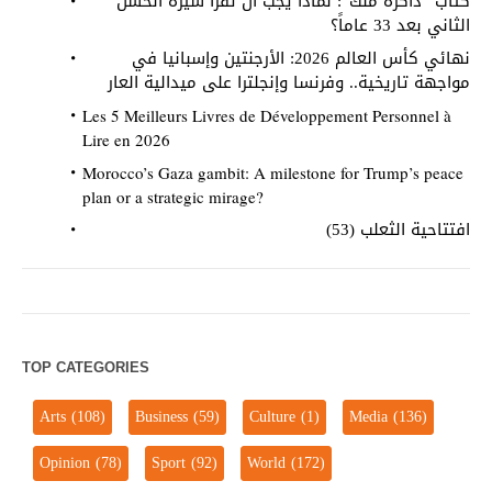
كتاب “ذاكرة ملك”: لماذا يجب أن تقرأ سيرة الحسن
الثاني بعد 33 عاماً؟
نهائي كأس العالم 2026: الأرجنتين وإسبانيا في
مواجهة تاريخية.. وفرنسا وإنجلترا على ميدالية العار
Les 5 Meilleurs Livres de Développement Personnel à
Lire en 2026
Morocco’s Gaza gambit: A milestone for Trump’s peace
plan or a strategic mirage?
افتتاحية الثعلب (53)
TOP CATEGORIES
Arts
(108)
Business
(59)
Culture
(1)
Media
(136)
Opinion
(78)
Sport
(92)
World
(172)