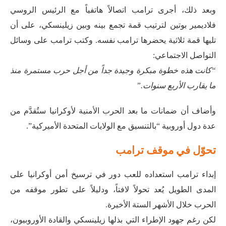
وبعد ذلك، أجرى ترامب اتصالاً هاتفياً مع الرئيس الروسي
فلاديمير بوتين لترتيب قمة تجمع بينه وبين زيلينسكي، على أن
تليها قمة ثلاثية يحضرها ترامب نفسه. وكتب ترامب على وسائل
التواصل الاجتماعي:
“كانت هذه خطوة مبكرة وجيدة جداً من أجل حرب مستمرة منذ
ما يقارب الأربع سنوات.”
وأضاف أن ضمانات ما بعد الحرب الأمنية لأوكرانيا ستُقدَّم من
عدة دول أوروبية “بالتنسيق مع الولايات المتحدة الأميركية”.
تحوّل في موقف ترامب
إبداء ترامب استعداده للعب دور في ترسيخ أمن أوكرانيا على
المدى الطويل يُعد تحولاً لافتاً، ودليلاً على تطور موقفه من
الحرب خلال الأشهر الستة الأخيرة.
لكن رغم جهود الإطراء التي بذلها زيلينسكي والقادة الأوروبيون،