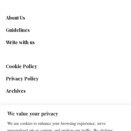
About Us
Guidelines
Write with us
Cookie Policy
Privacy Policy
Archives
We value your privacy
SIGN UP FOR THE NEWSLETTER
We use cookies to enhance your browsing experience, serve
personalized ads or content, and analyze our traffic. By clicking