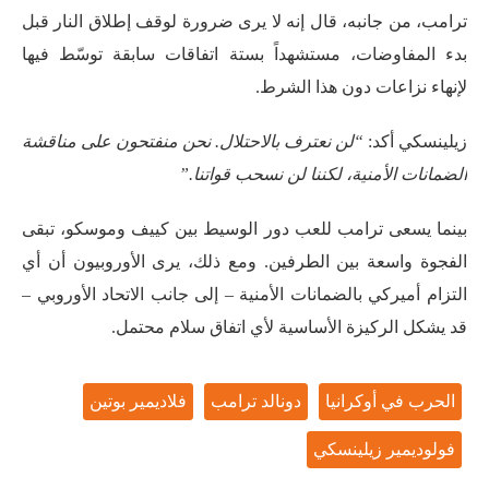
ترامب، من جانبه، قال إنه لا يرى ضرورة لوقف إطلاق النار قبل
بدء المفاوضات، مستشهداً بستة اتفاقات سابقة توسّط فيها
لإنهاء نزاعات دون هذا الشرط.
زيلينسكي أكد:
“لن نعترف بالاحتلال. نحن منفتحون على مناقشة
الضمانات الأمنية، لكننا لن نسحب قواتنا.”
بينما يسعى ترامب للعب دور الوسيط بين كييف وموسكو، تبقى
الفجوة واسعة بين الطرفين. ومع ذلك، يرى الأوروبيون أن أي
التزام أميركي بالضمانات الأمنية – إلى جانب الاتحاد الأوروبي –
قد يشكل الركيزة الأساسية لأي اتفاق سلام محتمل.
الحرب في أوكرانيا
دونالد ترامب
فلاديمير بوتين
فولوديمير زيلينسكي