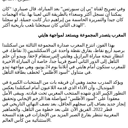
وفي تصريح لقناة “بي إن سبورتس” بعد المباراة، قال صيباري: “كان
يمكننا أن نسجل أكثر وسعداء بالطريقة التي لعبنا بها. بناء الهجمات
كان جيداً والتمريرة الحاسمة من إبراهيم دياز كانت جميلة. لو سجلنا
.
الهدف الثاني كان سيجعلنا نلعب بأريحية أكثر”
المغرب يتصدر المجموعة ويستعد لمواجهة هايتي
بهذا الفوز، انتزع المغرب صدارة المجموعة الثالثة من اسكتلندا
برصيد أربع نقاط، بفارق نقطة واحدة عن الاسكتلنديين (3 نقاط)، في
انتظار نتيجة مباراة البرازيل وهايتي التي ستقام لاحقاً
. ويبدو أن حلم
التأهل إلى الدور الثاني أصبح قريباً جداً، خاصة أن المباراة الأخيرة
للمغرب ستكون أمام هايتي في أتلانتا يوم 24 يونيو، وهي مواجهة تبدو
.
في متناول “أسود الأطلس” لخطف بطاقة التأهل
ويؤكد المدرب محمد وهبي أن فريقه بات من المنتخبات الكبيرة في
المونديال، وأن الأداء الذي قدمه اللاعبون أمام اسكتلندا يعكس
التطور الكبير الذي شهده المنتخب المغربي تحت قيادته
. ويبقى الأمل
معقوداً على “أسود الأطلس” لمواصلة هذا الزخم الإيجابي وتحقيق
إنجاز جديد يضاف إلى سجلهم الحافل، بعد نصف النهائي التاريخي في
قطر 2022. الفريق الآن على بعد خطوة من التأهل، والجماهير
المغربية تنتظر بفارغ الصبر المزيد من الإنجازات في هذه النسخة
الاستثنائية من كأس العالم.