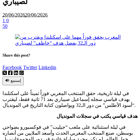
لصيباري
20/06/2026
20/06/2026
1
0
50
Share this post?
Facebook
Twitter
Linkedin
🔊 إستمع
في ليلة تاريخية، حقق المنتخب المغربي فوزاً ثميناً على اسكتلندا
بهدف قياسي سجله إسماعيل صيباري بعد 71 ثانية فقط، ليقترب
“أسود الأطلس” من دور الـ32 ويواصلون كتابة التاريخ في المونديال.
هدف قياسي يكتب في سجلات المونديال
في ليلة استثنائية على ملعب “جيليت” في فوكسبورو بضواحي
بوسطن، صنع المنتخب المغربي الحدث وأسعد الملايين من أنصاره
حول العالم. لم تكن مجرد مباراة عادية في دور المجموعات، بل