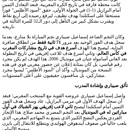
كانت محطة فارقة في تاريخ الكرة المغربية. فبعد التعادل الثمين
أمام البرازيل (1-1) في الجولة الأولى، حقق “أسود الأطلس” فوزاً
مستحقاً على اسكتلندا بهدف نظيف، ليرفع رصيده إلى أربع نقاط
ويقترب بشكل كبير من التأهل إلى دور الـ32 للمرة الثالثة في
.
تاريخه
وكان النجم الصاعد إسماعيل صيباري نجم المباراة بلا منازع، بعدما
سجل هدف الفوز الوحيد بعد مرور
71 ثانية فقط
من انطلاق صافرة
البداية، ليصبح هذا الهدف
أسرع هدف في تاريخ مشاركات المغرب
في كأس العالم
، وثاني أسرع هدف للاعب إفريقي في تاريخ البطولة
بعد الغاني أسامواه جيان في مونديال 2006
. هذا الهدف لم يكن مجرد
رقم قياسي، بل كان بمثابة إعلان عن حضور مغربي قوي في هذه
النسخة من المونديال، وأكد أن “أسود الأطلس” ليسوا مجرد
مشاركين، بل منافسون حقيقيون على أعلى المستويات.
تألق صيباري وإشادة المدرب
واصل إسماعيل صيباري عروضه القوية مع المنتخب المغربي؛ فبعد
أن سجل الهدف الأول في مرمى البرازيل، عاد وسجل هدف الفوز
الثمين أمام اسكتلندا ليصبح
ثاني لاعب إفريقي يهز الشباك في أول
مباراتين له في المونديال
بعد النجم المصري محمد صلاح
. هذا الإنجاز
الفردي يعكس النضج الكبير الذي يتمتع به المهاجم المغربي، الذي
يلعب حالياً في صفوف أيندهوفن الهولندي ويتطلع للانتقال إلى بايرن
.
ميونيخ الألماني