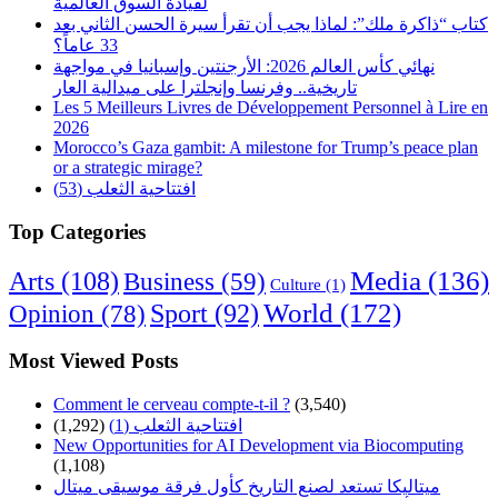
لقيادة السوق العالمية
كتاب “ذاكرة ملك”: لماذا يجب أن تقرأ سيرة الحسن الثاني بعد
33 عاماً؟
نهائي كأس العالم 2026: الأرجنتين وإسبانيا في مواجهة
تاريخية.. وفرنسا وإنجلترا على ميدالية العار
Les 5 Meilleurs Livres de Développement Personnel à Lire en
2026
Morocco’s Gaza gambit: A milestone for Trump’s peace plan
or a strategic mirage?
افتتاحية الثعلب (53)
Top Categories
Arts
(108)
Media
(136)
Business
(59)
Culture
(1)
World
(172)
Opinion
(78)
Sport
(92)
Most Viewed Posts
Comment le cerveau compte-t-il ?
(3,540)
افتتاحية الثعلب (1)
(1,292)
New Opportunities for AI Development via Biocomputing
(1,108)
ميتاليكا تستعد لصنع التاريخ كأول فرقة موسيقى ميتال