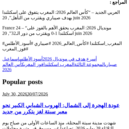
: المراجع
العربي الجديد – “كأس العالم 2026: المغرب يتفوق على اسكتلندا
بهدف صيباري ويقترب من التأهل”, 20 juin 2026
France 24 – “مونديال 2026: المغرب يحقق الأهم بالفوز على
اسكتلندا 1-0 ويقترب من دور الـ32”, 20 juin 2026
#المغرب_اسكتلندا #كأس_العالم_2026 #صيباري #أسود_الأطلس
#فوز_المغرب
أسرع هدف في مونديال 2026
أسود الأطلس
إسماعيل
صيباري
المجموعة الثالثة
المغرب اسكتلندا
فوز المغرب
كأس العالم
2026
Popular posts
July 30,
2026
30/07/2026
عودة الهجرة إلى الشمال: الهروب الشبابي الكبير نحو
معبر سبتة لغز يتكرر من جديد
شهدت مدينة سبتة المحتلة، منذ الساعات الأولى من صباح يوم
الثلاثاء 28 يوليو 2026، تصاعداً غير مسبوق في وتيرة محاولات...