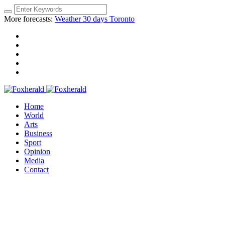
More forecasts:
Weather 30 days Toronto
Home
World
Arts
Business
Sport
Opinion
Media
Contact