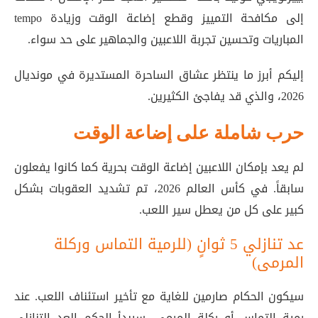
إلى مكافحة التمييز وقطع إضاعة الوقت وزيادة tempo
المباريات وتحسين تجربة اللاعبين والجماهير على حد سواء
.
إليكم أبرز ما ينتظر عشاق الساحرة المستديرة في مونديال
2026، والذي قد يفاجئ الكثيرين.
حرب شاملة على إضاعة الوقت
لم يعد بإمكان اللاعبين إضاعة الوقت بحرية كما كانوا يفعلون
سابقاً. في كأس العالم 2026، تم تشديد العقوبات بشكل
كبير على كل من يعطل سير اللعب.
عد تنازلي 5 ثوانٍ (للرمية التماس وركلة
المرمى)
سيكون الحكام صارمين للغاية مع تأخير استئناف اللعب. عند
رمية التماس أو ركلة المرمى، سيبدأ الحكم العد التنازلي