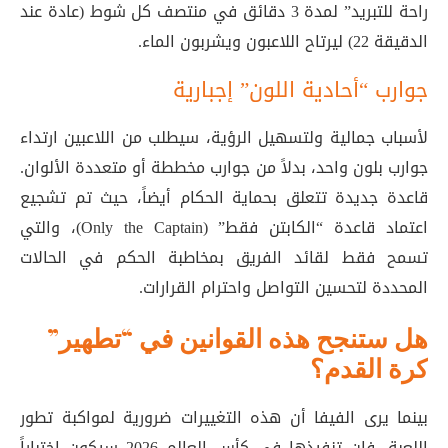
راحة للتبريد” لمدة 3 دقائق في منتصف كل شوط (عادة عند
الدقيقة 22) ليرتاح اللاعبون ويشربون الماء
.
جوارب “أحادية اللون” إجبارية
لأسباب جمالية ولتسهيل الرؤية، سيطلب من اللاعبين ارتداء
جوارب بلون واحد، بدلاً من جوارب مخططة أو متعددة الألوان.
قاعدة جديدة تتعلق بحماية الحكام أيضاً، حيث تم تشجيع
اعتماد قاعدة “الكابتن فقط” (Only the Captain)، والتي
تسمح فقط لقائد الفريق بمخاطبة الحكم في الحالات
المحددة لتحسين التواصل واحترام القرارات.
هل ستنجح هذه القوانين في “تطهير”
كرة القدم؟
بينما يرى الفيفا أن هذه التغييرات ضرورية لمواكبة تطور
اللعبة، فإن تنفيذها في كأس العالم 2026 سيكون اختباراً