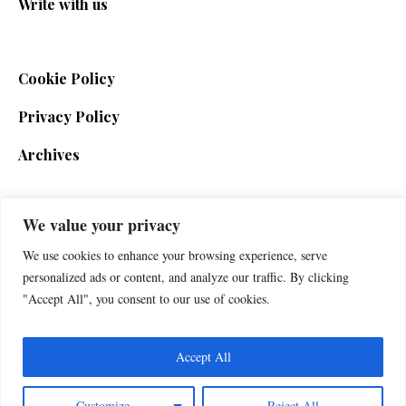
Write with us
Cookie Policy
Privacy Policy
Archives
We value your privacy
SIGN UP FOR THE NEWSLETTER
We use cookies to enhance your browsing experience, serve
personalized ads or content, and analyze our traffic. By clicking
"Accept All", you consent to our use of cookies.
Accept All
Customize
Reject All