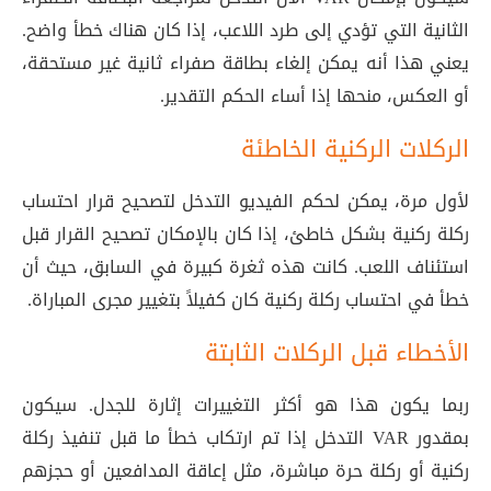
الثانية التي تؤدي إلى طرد اللاعب، إذا كان هناك خطأ واضح
.
يعني هذا أنه يمكن إلغاء بطاقة صفراء ثانية غير مستحقة،
أو العكس، منحها إذا أساء الحكم التقدير
.
الركلات الركنية الخاطئة
لأول مرة، يمكن لحكم الفيديو التدخل لتصحيح قرار احتساب
ركلة ركنية بشكل خاطئ، إذا كان بالإمكان تصحيح القرار قبل
استئناف اللعب
. كانت هذه ثغرة كبيرة في السابق، حيث أن
خطأ في احتساب ركلة ركنية كان كفيلاً بتغيير مجرى المباراة.
الأخطاء قبل الركلات الثابتة
ربما يكون هذا هو أكثر التغييرات إثارة للجدل. سيكون
بمقدور VAR التدخل إذا تم ارتكاب خطأ ما قبل تنفيذ ركلة
ركنية أو ركلة حرة مباشرة، مثل إعاقة المدافعين أو حجزهم