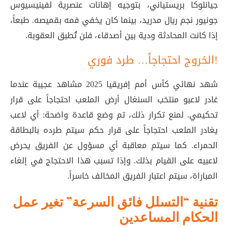
جيانلوكا بريستياني، بتوجيه إهانات عنصرية لفينيسيوس
جونيور نجم ريال مدريد، بينما كان يخفي فمه بقميصه
. طبعاً،
إذا كانت المحادثة ودية بين أصدقاء، فلن تُطبق العقوبة.
الخروج احتجاجاً… طرد فوري!
شهد نهائي كأس أمم إفريقيا 2025 مشاهد عجيبة عندما
غادر لاعبو منتخب السنغال أرض الملعب احتجاجاً على قرار
تحكيمي. لمنع تكرار ذلك، تم وضع قاعدة واضحة: أي لاعب
يغادر الملعب احتجاجاً على قرار حكم سيتم طرده بالبطاقة
الحمراء. كما سيتم معاقبة أي مسؤول عن الفريق يحرض
لاعبيه على القيام بذلك. وإذا تسبب هذا الاحتجاج في إلغاء
المباراة، سيتم اعتبار الفريق المخالف خاسراً.
تقنية “التسلل فائق السرعة” تغير عمل
الحكام المساعدين