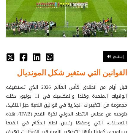
🔊 إستمع
القوانين التي ستغير شكل المونديال
قبل أيام من انطلاق كأس العالم 2026 الذي تستضيفه
الولايات المتحدة وكندا والمكسيك في 11 يونيو، دخلت
مجموعة من التغييرات الجذرية في قوانين اللعبة حيز التنفيذ،
بتوجيه من مجلس الاتحاد الدولي لكرة القدم (IFAB). هذه
التعديلات، التي وصفها رئيس لجنة الحكام في الفيفا
بييرلويجي كولينا بأنها “لتطهير اللعبة قدر الإمكان”، تهدف