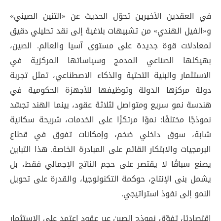
في العقدين الأخيرين تحوّل الحديث عن «التنين الصيني»
و«الفيل الهندي» من تشبيهات بلاغية إلى نقد تحليلي دقيق
لمعادلات قوة جديدة على مستوى آسيا والعالم. الصين،
بهيكلها الصناعي المدمج وسياساتها المركزية في
الاستثمار والبنية التحتية والذكاء الاصطناعي، تمثل تجربة
دولة مركزها الدولة وتوظيفها للأجهزة الحكومية في
هندسة نمو سريع ومتواصل لثلاثة عقود، بينما الهند تجسّد
نموذجًا مختلفًا: نموًا مرتكزًا على الخدمات، شريحة سكانية
شابة، سوق داخلي ضخم، وإمكانات تفوق في قطاع
البرمجيات والابتكار القائم على المبادرة الخاصة. هذا التباين
يصنع سباقًا لا يقتصر على حجم الناتج الإجمالي فقط، بل
يشمل بنى الإنتاج، حوكمة التكنولوجيا، والقدرة على تحويل
النمو إلى نفوذ استراتيجي.
اقتصاديًا، تفوّق نموذج الصين عبر عقود اعتمد على الاستثمار