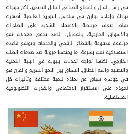
في رأس المال والقطاع الصناعي القابل للتصدير، لكن موجات
تباطؤ وإعادة توازن في سلاسل التوريد العالمية أظهرت
نقاط ضعف مرتبطة بالاعتماد الشديد على الصادرات
والأسواق الخارجية. بالمقابل، الهند تحقق معدلات نمو
مرتفعة مدفوعة بالقطاع الرقمي والخدمات وتوسّع قاعدة
استهلاكية نمت بسرعة، ما يمنحها مرونة ضد صدمات الطلب
الخارجي، لكنها تواجه تحديات بنيوية في البنية التحتية
والتصنيع واسع النطاق. السباق بين النمو السريع والمرن هو
في جوهره سباق عن نماذج تنمية مختلفة وتأثيرات كل
نموذج على الاستقرار الاجتماعي والقدرات التكنولوجية
المستقبلية.