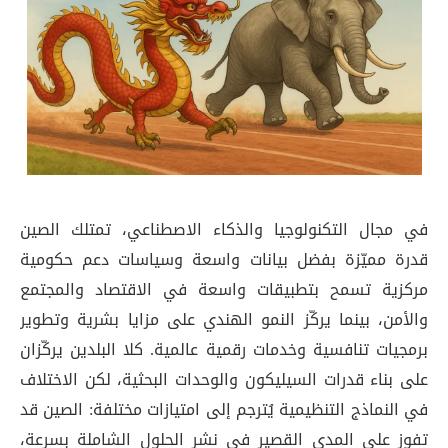
في مجال التكنولوجيا والذكاء الاصطناعي، تمتلك الصين
قدرة مميّزة بفضل بيانات واسعة وسياسات دعم حكومية
مركزية تسمح بتطبيقات واسعة في الاقتصاد والمجتمع
والأمن، بينما يركّز النمو الهندي على مزايا بشرية وتطوير
برمجيات تنافسية وخدمات رقمية عالمية. كلا البلدين يركّزان
على بناء قدرات السيليكون والوحدات البحثية، لكن الاختلاف
في النماذج التنظيمية يُترجم إلى امتيازات مختلفة: الصين قد
تفوز على المدى القصير في نشر الحلول الشاملة بسرعة،