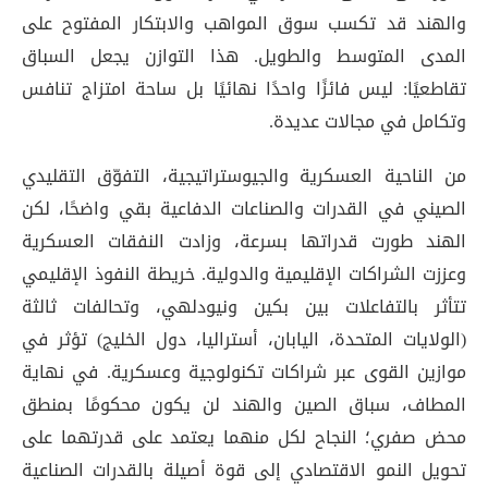
والهند قد تكسب سوق المواهب والابتكار المفتوح على
المدى المتوسط والطويل. هذا التوازن يجعل السباق
تقاطعيًا: ليس فائزًا واحدًا نهائيًا بل ساحة امتزاج تنافس
وتكامل في مجالات عديدة.
من الناحية العسكرية والجيوستراتيجية، التفوّق التقليدي
الصيني في القدرات والصناعات الدفاعية بقي واضحًا، لكن
الهند طورت قدراتها بسرعة، وزادت النفقات العسكرية
وعززت الشراكات الإقليمية والدولية. خريطة النفوذ الإقليمي
تتأثر بالتفاعلات بين بكين ونيودلهي، وتحالفات ثالثة
(الولايات المتحدة، اليابان، أستراليا، دول الخليج) تؤثر في
موازين القوى عبر شراكات تكنولوجية وعسكرية. في نهاية
المطاف، سباق الصين والهند لن يكون محكومًا بمنطق
محض صفري؛ النجاح لكل منهما يعتمد على قدرتهما على
تحويل النمو الاقتصادي إلى قوة أصيلة بالقدرات الصناعية