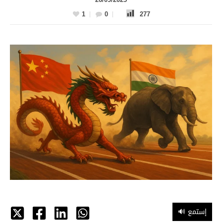
1
0
277
🔊 إستمع