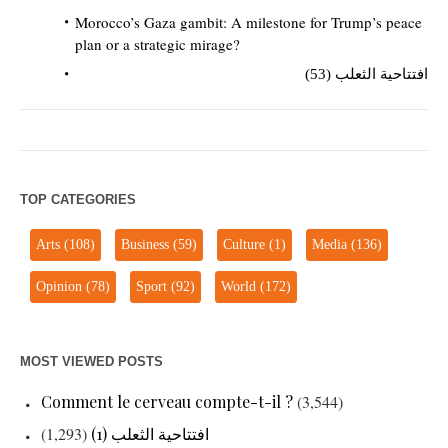
Morocco’s Gaza gambit: A milestone for Trump’s peace
plan or a strategic mirage?
افتتاحية الثعلب (53)
TOP CATEGORIES
Arts
(108)
Business
(59)
Culture
(1)
Media
(136)
Opinion
(78)
Sport
(92)
World
(172)
MOST VIEWED POSTS
Comment le cerveau compte-t-il ?
(3,544)
(1,293)
افتتاحية الثعلب (1)