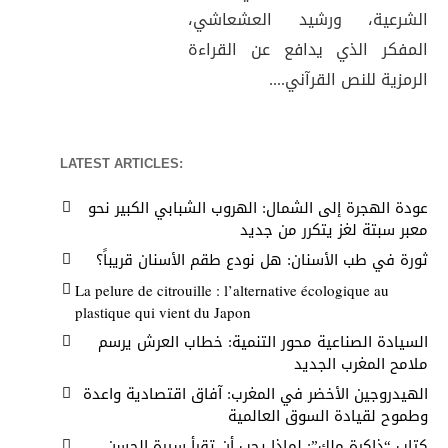
الشرعية، ورشيد العشعاشي،
المفكر الذي يدافع عن القراءة
الرمزية للنص القرآني....
LATEST ARTICLES:
عودة الهجرة إلى الشمال: الهروب الشبابي الكبير نحو
معبر سبتة لغز يتكرر من جديد
ثورة في طب الأسنان: هل نودع طقم الأسنان قريباً؟
La pelure de citrouille : l’alternative écologique au
plastique qui vient du Japon
السيادة الصناعية محور التنمية: خطاب العرش يرسم
ملامح المغرب الجديد
الهيدروجين الأخضر في المغرب: آفاق اقتصادية واعدة
وطموح لقيادة السوق العالمية
كتاب “ذاكرة ملك”: لماذا يجب أن تقرأ سيرة الحسن