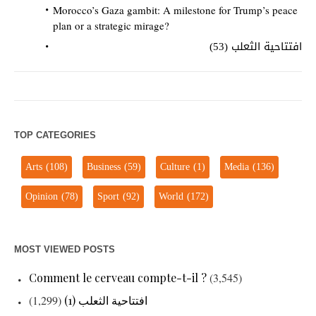
Morocco’s Gaza gambit: A milestone for Trump’s peace
plan or a strategic mirage?
افتتاحية الثعلب (53)
TOP CATEGORIES
Arts
(108)
Business
(59)
Culture
(1)
Media
(136)
Opinion
(78)
Sport
(92)
World
(172)
MOST VIEWED POSTS
Comment le cerveau compte-t-il ?
(3,545)
(1,299)
افتتاحية الثعلب (1)