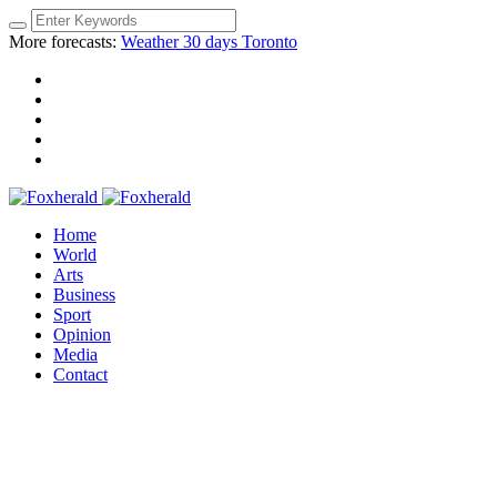
More forecasts:
Weather 30 days Toronto
Home
World
Arts
Business
Sport
Opinion
Media
Contact