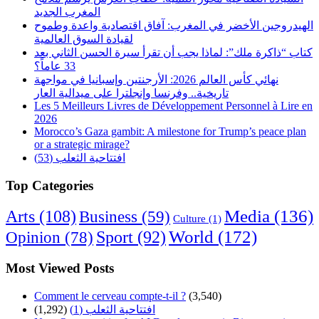
المغرب الجديد
الهيدروجين الأخضر في المغرب: آفاق اقتصادية واعدة وطموح
لقيادة السوق العالمية
كتاب “ذاكرة ملك”: لماذا يجب أن تقرأ سيرة الحسن الثاني بعد
33 عاماً؟
نهائي كأس العالم 2026: الأرجنتين وإسبانيا في مواجهة
تاريخية.. وفرنسا وإنجلترا على ميدالية العار
Les 5 Meilleurs Livres de Développement Personnel à Lire en
2026
Morocco’s Gaza gambit: A milestone for Trump’s peace plan
or a strategic mirage?
افتتاحية الثعلب (53)
Top Categories
Arts
(108)
Media
(136)
Business
(59)
Culture
(1)
World
(172)
Opinion
(78)
Sport
(92)
Most Viewed Posts
Comment le cerveau compte-t-il ?
(3,540)
(1,292)
افتتاحية الثعلب (1)