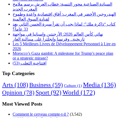
السيادة الصناعية محور التنمية: خطاب العرش يرسم ملامح
المغرب الجديد
الهيدروجين الأخضر في المغرب: آفاق اقتصادية واعدة وطموح
لقيادة السوق العالمية
كتاب “ذاكرة ملك”: لماذا يجب أن تقرأ سيرة الحسن الثاني بعد
33 عاماً؟
نهائي كأس العالم 2026: الأرجنتين وإسبانيا في مواجهة
تاريخية.. وفرنسا وإنجلترا على ميدالية العار
Les 5 Meilleurs Livres de Développement Personnel à Lire en
2026
Morocco’s Gaza gambit: A milestone for Trump’s peace plan
or a strategic mirage?
افتتاحية الثعلب (53)
Top Categories
Arts
(108)
Media
(136)
Business
(59)
Culture
(1)
World
(172)
Opinion
(78)
Sport
(92)
Most Viewed Posts
Comment le cerveau compte-t-il ?
(3,542)