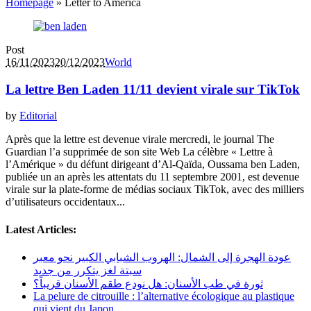
Homepage
»
Letter to America
Post
16/11/2023
20/12/2023
World
La lettre Ben Laden 11/11 devient virale sur TikTok
by
Editorial
Après que la lettre est devenue virale mercredi, le journal The
Guardian l’a supprimée de son site Web La célèbre « Lettre à
l’Amérique » du défunt dirigeant d’Al-Qaïda, Oussama ben Laden,
publiée un an après les attentats du 11 septembre 2001, est devenue
virale sur la plate-forme de médias sociaux TikTok, avec des milliers
d’utilisateurs occidentaux...
Latest Articles:
عودة الهجرة إلى الشمال: الهروب الشبابي الكبير نحو معبر
سبتة لغز يتكرر من جديد
ثورة في طب الأسنان: هل نودع طقم الأسنان قريباً؟
La pelure de citrouille : l’alternative écologique au plastique
qui vient du Japon