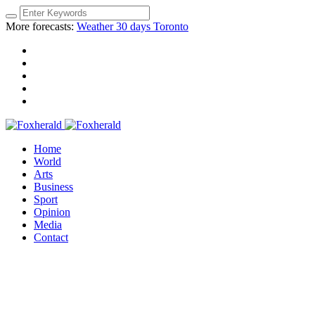
More forecasts:
Weather 30 days Toronto
Home
World
Arts
Business
Sport
Opinion
Media
Contact