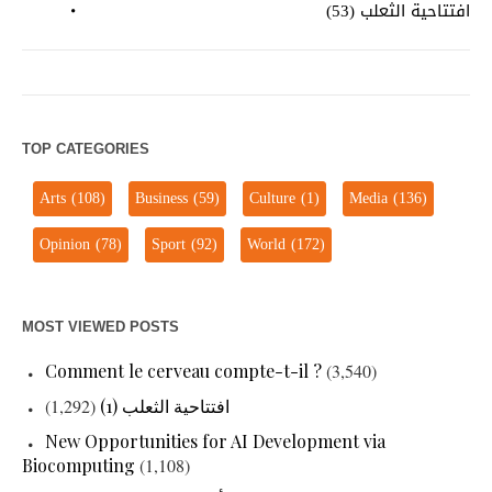
افتتاحية الثعلب (53)
TOP CATEGORIES
Arts
(108)
Business
(59)
Culture
(1)
Media
(136)
Opinion
(78)
Sport
(92)
World
(172)
MOST VIEWED POSTS
Comment le cerveau compte-t-il ?
(3,540)
(1,292)
افتتاحية الثعلب (1)
New Opportunities for AI Development via
Biocomputing
(1,108)