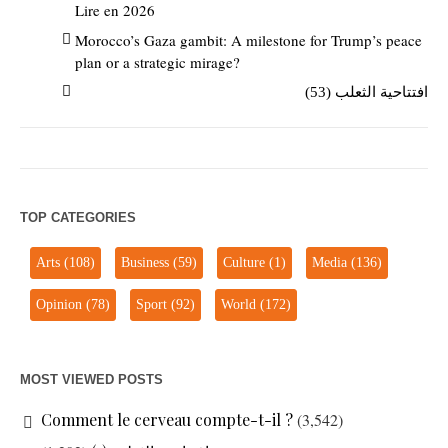
Lire en 2026
Morocco’s Gaza gambit: A milestone for Trump’s peace
plan or a strategic mirage?
افتتاحية الثعلب (53)
TOP CATEGORIES
Arts
(108)
Business
(59)
Culture
(1)
Media
(136)
Opinion
(78)
Sport
(92)
World
(172)
MOST VIEWED POSTS
Comment le cerveau compte-t-il ?
(3,542)