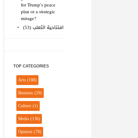
for Trump’s peace
plan or a strategic
mirage?
افتتاحية الثعلب (53)
TOP CATEGORIES
Arts
(108)
Business
(59)
Culture
(1)
Media
(136)
Opinion
(78)