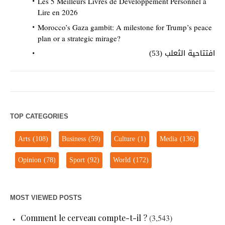
Les 5 Meilleurs Livres de Développement Personnel à
Lire en 2026
Morocco’s Gaza gambit: A milestone for Trump’s peace
plan or a strategic mirage?
افتتاحية الثعلب (53)
TOP CATEGORIES
Arts
(108)
Business
(59)
Culture
(1)
Media
(136)
Opinion
(78)
Sport
(92)
World
(172)
MOST VIEWED POSTS
Comment le cerveau compte-t-il ?
(3,543)