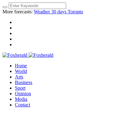
More forecasts:
Weather 30 days Toronto
Home
World
Arts
Business
Sport
Opinion
Media
Contact