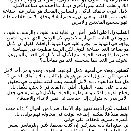
ذلك يا ثعلب، لكنه ليس الأقوى دوما، ما أحبذه هو صناعة الأمل،
الأمل أقوى، فالقائد الذكي، والسياسي المحنك هو القادر على صناعة
الخوف من الفقد، بمعنى أن يمنحهم أملا لا يتحقق إلا من خلاله وبذلك
فهو سيجمع الفائدتين والأمرين.
الثعلب رادا على الأمر
: أظن أن الغابة تولد الخوف والرهبة، والخوف
مولود في الغابة، لكني أراه لا يدوم، لأن الوحش الذي يخيف الجميع
يواجه في النهاية من يجرؤ عليه في النهاية، أوافقك القول أن الأمل
هو صناعة الغد، صناعة التوق، لكن الرهبة مطلوبة في السياسة
خصوصا إذا جمعت الخوف مع الأمل، أو الأمل في الغد أو أليس هو
الخوف من الغد، مما سيحمله الغد من مفاجآت؟
كسنجر
: وهذه هي أهمية الأمل النوعية، الخوف وحده يدمر، أما الأمل
فيبني، لكن السؤال الحقيقي هو هل بإمكانك امتلاك أملك الخاص ؟
هل صناعة الخوف مع الأمل أليست وهما لكنه مطلوب في تحقيق
الغايات على المدى الطويل. أظن أن القائد في لا يحتاج للأمل بل
يحتاج القوة والذكاء والسيطرة والخوف والأمل في لوازم في جعل
الأمر يبدو أنه متوازن إلى حد بعيد في نظر الأعداء والأصدقاء.
الثعلب
: لكن ألا يعد تغيير نوايا الأعداء ضربا من الخيال ؟ إذا واجهت
ضبعا مثلا فلا يمكنني إضاعة الوقت في محاولة فهم نواياه، بل
أتصرف سريعا للحفاظ على حياتي،
لن أصنع أملا بأنه سيتركني إن كنت ضعيفا، لأنني دبلوماسي يعيش
في الغابة، لكن بمخالب للدفاع وساقين للهرب وأنياب للافتراس.