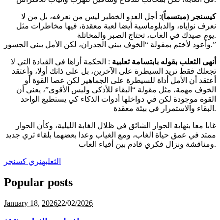
كيسنجر (مبتسماً)
: أجل العدو الخطير ليس من نعرفه، بل من لا
نعرف نواياه، والدبلوماسية أيضا لعبة معقدة، فيها مخاطرات مثل
يوم صيدك في الغاب، تحتاج الصبر والمخاتلة.
وأعود لأختم بمقولة “الخوف يبني الجدران، لكن الأمل يبني الجسور.”
أنهى الثعلب بقوله بابتسامة ثعلبية
: الحكمة أراها في القيادة التي لا
تجعلك فقط تريد السيطرة على الآخرين، بل على ذاتك أولا، وأعتقد
أعتقد أن الأمل أداة للسيطرة على الجماهير لكن عصا القوة أو
الخوف مهمة، مثل مقولة “البقاء للأذكى وليس الأقوى”، يعني أن
القوة موجودة لكن في دواخلها أدوات الذكاء كي يستطيع الواحد
البقاء والاستمرار في بيئة معقدة.
غابا معا بنهاية الحوار الشائق في ظلال الغابة الليلية، وكأن الحوار
ممتد في عمق حياة الغاب، ومع الغياب وعدا بعضهما بلقاء ثري جديد
ومناقشة ونزال فكري قادم بين أفياء الغاب.
الثعلب
هنري كسنجر
Popular posts
January 18,
2026
22/02/2026