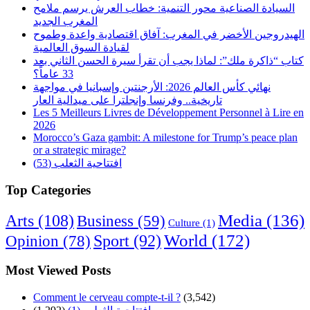
السيادة الصناعية محور التنمية: خطاب العرش يرسم ملامح
المغرب الجديد
الهيدروجين الأخضر في المغرب: آفاق اقتصادية واعدة وطموح
لقيادة السوق العالمية
كتاب “ذاكرة ملك”: لماذا يجب أن تقرأ سيرة الحسن الثاني بعد
33 عاماً؟
نهائي كأس العالم 2026: الأرجنتين وإسبانيا في مواجهة
تاريخية.. وفرنسا وإنجلترا على ميدالية العار
Les 5 Meilleurs Livres de Développement Personnel à Lire en
2026
Morocco’s Gaza gambit: A milestone for Trump’s peace plan
or a strategic mirage?
افتتاحية الثعلب (53)
Top Categories
Arts
(108)
Media
(136)
Business
(59)
Culture
(1)
World
(172)
Opinion
(78)
Sport
(92)
Most Viewed Posts
Comment le cerveau compte-t-il ?
(3,542)