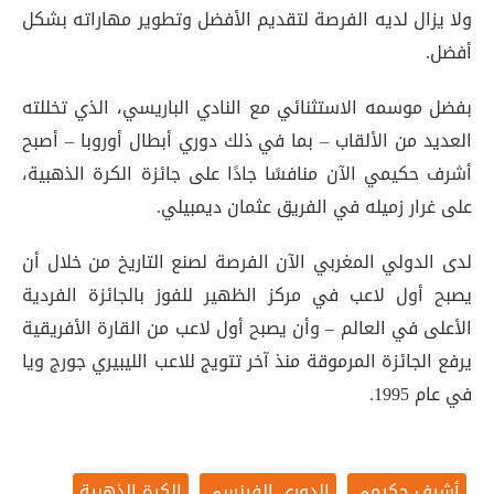
ولا يزال لديه الفرصة لتقديم الأفضل وتطوير مهاراته بشكل
أفضل.
بفضل موسمه الاستثنائي مع النادي الباريسي، الذي تخللته
العديد من الألقاب – بما في ذلك دوري أبطال أوروبا – أصبح
أشرف حكيمي الآن منافسًا جادًا على جائزة الكرة الذهبية،
على غرار زميله في الفريق عثمان ديمبيلي.
لدى الدولي المغربي الآن الفرصة لصنع التاريخ من خلال أن
يصبح أول لاعب في مركز الظهير للفوز بالجائزة الفردية
الأعلى في العالم – وأن يصبح أول لاعب من القارة الأفريقية
يرفع الجائزة المرموقة منذ آخر تتويج للاعب الليبيري جورج ويا
في عام 1995.
أشرف حكيمي
الدوري الفرنسي
الكرة الذهبية