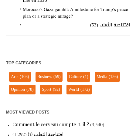
Lire en 2026
Morocco’s Gaza gambit: A milestone for Trump’s peace
plan or a strategic mirage?
افتتاحية الثعلب (53)
TOP CATEGORIES
Arts
(108)
Business
(59)
Culture
(1)
Media
(136)
Opinion
(78)
Sport
(92)
World
(172)
MOST VIEWED POSTS
Comment le cerveau compte-t-il ?
(3,540)
افتتاحية الثعلب (1)
(1,292)