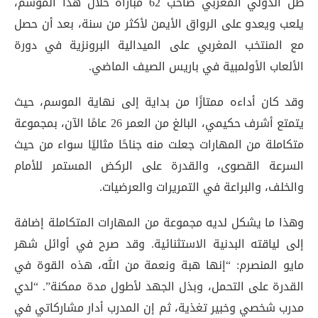
ظل الدولي المغربي صاحب 62 مباراة خلال هذا الموسم،
يلعب ويعدو على الرواق الأيمن لأكثر من سنة، بعد أن حصل
مع المنتخب المغربي على الميدالية البرونزية في دورة
الألعاب الأولمبية في باريس الصيف الماضي.
وقد كان أداءه ممتازًا من بداية إلى نهاية الموسم، حيث
يتمتع أشرف حكيمي، البالغ من العمر 26 عامًا الآن، بمجموعة
متكاملة من المهارات جعلت منه جناحًا مثاليًا سواء من حيث
السرعة القصوى، والقدرة على الركض المستمر للأمام
والخلف، والبراعة في التمريرات والعرضيات.
وهذا ما يشكل لديه مجموعة من المهارات المتكاملة إضافة
إلى لياقته البدنية الاستثنائية. وقد صرح في أوائل شهر
مايو المنصرم: “إنها هبة ونعمة من الله، هذه القوة في
القدرة على التحمل، وبذل الجهد لأطول مدة ممكنة”. “لدي
مدرب شخصي وخبير تغذية، ثم إن المدرب أدار مشاركاتي في