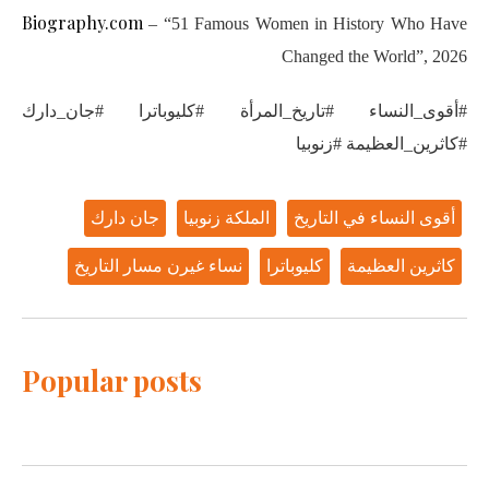
Biography.com
– “51 Famous Women in History Who Have
Changed the World”, 2026
#أقوى_النساء #تاريخ_المرأة #كليوباترا #جان_دارك
#كاثرين_العظيمة #زنوبيا
أقوى النساء في التاريخ
الملكة زنوبيا
جان دارك
كاثرين العظيمة
كليوباترا
نساء غيرن مسار التاريخ
Popular posts