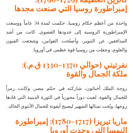
إمبراطورة روسيا التي صنعت مجدها
واحدة من أعظم حكام روسيا، حكمت لمدة 34 عاماً ووسعت
الإمبراطورية الروسية إلى حدودها القصوى. كانت من أشد
المدافعين عن التنوير، وأصلحت القوانين، وشجعت الفنون
والعلوم، وجعلت من روسيا قوة عظمى في أوروبا
.
نفرتيتي (حوالي 1370-1330 ق.م.):
ملكة الجمال والقوة
زوجة الملك أخناتون، شاركته في حكم مصر، وكانت رمزاً
للجمال والقوة. لعبت دوراً محورياً في الثورة الدينية التي قادها
زوجها، ونُحت تمثالها الشهير ليصبح أيقونة للجمال الأنثوي الخالد
.
ماريا تيريزا (1717-1780): إمبراطورة
النمسا التي وحدت أوروبا