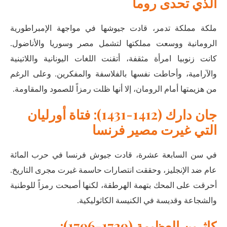
الذي تحدى روما
ملكة مملكة تدمر، قادت جيوشها في مواجهة الإمبراطورية
الرومانية ووسعت مملكتها لتشمل مصر وسوريا والأناضول.
كانت زنوبيا امرأة مثقفة، أتقنت اللغات اليونانية واللاتينية
والآرامية، وأحاطت نفسها بالفلاسفة والمفكرين. وعلى الرغم
من هزيمتها أمام الرومان، إلا أنها ظلت رمزاً للصمود والمقاومة
.
جان دارك (1412-1431): فتاة أورليان
التي غيرت مصير فرنسا
في سن السابعة عشرة، قادت جيوش فرنسا في حرب المائة
عام ضد الإنجليز، وحققت انتصارات حاسمة غيرت مجرى التاريخ.
أحرقت على المحك بتهمة الهرطقة، لكنها أصبحت رمزاً للوطنية
والشجاعة وقديسة في الكنيسة الكاثوليكية
.
كاثرين العظيمة (1729-1796):