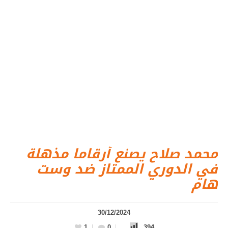
محمد صلاح يصنع أرقاما مذهلة
في الدوري الممتاز ضد وست
هام
30/12/2024
1
0
394