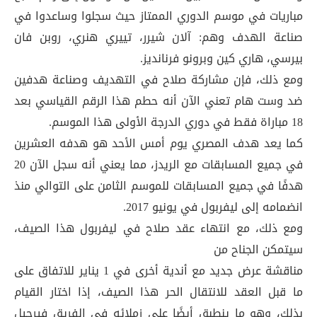
مباريات في موسم الدوري الممتاز حيث سجلوا وساعدوا في
صناعة الهدف وهم: آلان شيرر، تييري هنري، روبن فان
بيرسي، هاري كين وبرونو فرنانديز.
ومع ذلك، فإن مشاركة صلاح في التهديف وصناعة هدفين
ضد وست هام تعني الآن أنه حطم هذا الرقم القياسي بعد
18 مباراة فقط في دوري الدرجة الأولى هذا الموسم.
كما يعد هدف المصري يوم أمس الأحد هو هدفه العشرين
في جميع المسابقات مع الريدز، مما يعني أنه سجل الآن 20
هدفًا في جميع المسابقات للموسم الثامن على التوالي منذ
انضمامه إلى ليفربول في يونيو 2017.
ومع ذلك، مع انتهاء عقد صلاح في ليفربول هذا الصيف،
سيتمكن الجناح من
مناقشة عرض جديد مع أندية أخرى في 1 يناير للاتفاق على
ما قبل العقد للانتقال الحر هذا الصيف، إذا اختار القيام
بذلك، وهو ما ينطبق أيضًا على زملائه في الفريق فيرجيل