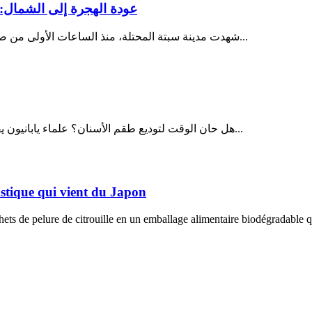
عودة الهجرة إلى الشمال: 
شهدت مدينة سبتة المحتلة، منذ الساعات الأولى من صباح يوم الثلاثاء 28 يوليو 2026، تصاعداً غير مسبوق في وتيرة محاولات...
هل حان الوقت لتوديع طقم الأسنان؟ علماء يابانيون يقتربون من إعادة إنماء الأسنان المفقودة في خطوة قد تحدث ثورة في...
lastique qui vient du Japon
ts de pelure de citrouille en un emballage alimentaire biodégradable qu