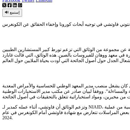
Facebook
Twitter
Linkedin
🔊 إستمع
 السرية عن مجموعة من الوثائق التي تزعم تورط كبير المستشارين الطبيين
ة في معهد ووهان للفيروسات بالصين. هذه الوثائق، التي قالت غابارد
إشعال الجدل حول أصول الجائحة التي أودت بحياة الملايين حول العالم
 والمساءلة”
. ووفقاً لبيان صادر عن مكتب مدير الاستخبارات الوطنية (ODNI)، فإن الوثائق تشمل مراسلات داخلية،
 من مخبرين، ومواد استخباراتية تتعلق بالتحقيقات في أصول الجائحة
وتزعم الوثائق أن فاوتشي، أثناء عمله كمدير لـ NIAID، شارك في مناقشات تتعلق بمراجعات استخباراتية حول أصول كوفيد-19، وأبقى على اتصال مع مسؤولي الاستخبارات خلال مراحل رئيسية من عملية
أن بعض المراسلات تتعارض مع شهادة فاوتشي أمام الكونغرس في عام
2024
.