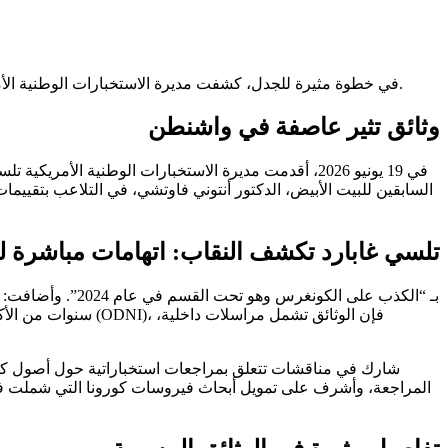
في خطوة مثيرة للجدل، كشفت مديرة الاستخبارات الوطنية الأمريكية تلسي غابارد عن وثائق رفعت عنها السرية تزعم تورط الطبيب أنتوني فاوتشي في توجيه أبحاث كورونا وإخفاء الحقائق عن الكونغرس.
وثائق تثير عاصفة في واشنطن
في 19 يونيو 2026، أقدمت مديرة الاستخبارات الوطنية
السابقين للبيت الأبيض، الدكتور أنتوني فاوتشي، في التلاعب بتقييم
تلسي غابارد تكشف النقاب: اتهامات مباشرة 
في مؤتمر صحفي مقتضب، اتهمت غابارد فاوتشي، الذي كان يشغل منصب مدير المعهد الوطني للحساسية والأمراض المعدية (NIAID)، بـ “الكذب على الكونغرس وهو تحت القسم في عام 2024”
. وأضافت: 
سنوات من الأك
المراجعة، وأشرف على تمويل أبحاث فيروسات كورونا التي شملت 