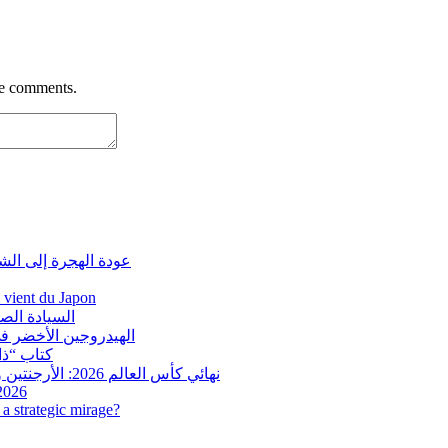
re comments.
عودة الهجرة إلى الش
i vient du Japon
السيادة الص
الهيدروجين الأخضر في
كتاب “ذاك
نهائي كأس العالم 2026: الأرجنتين وإسبانيا في مواجهة تاريخية.. وفرنسا وإنجلترا على ميدالية العار
 2026
a strategic mirage?