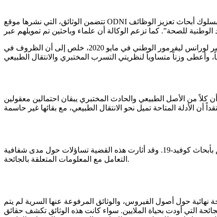
تتضمن الوثائق، التي نشرها موقع ODNI الرسمي، إشارات إلى شكوى من مخبر في أغسطس 2021، تزعم أن فاوتشي أدلى “شهادة زائفة للكونغرس فيما يتعلق بسلوك أبحاث تعزيز الوظائف (gain of function)
 الوطنية للصحة”
. كما تستشهد بتقييم من مختبر لورانس ليفرمور الوطني في مايو 2020، خلص إلى أن الظروف في
 وأعطى وزناً متساوياً لنظريتي التسرب المختبري والانتقال الطبيعي
 أن كلاً من الأصل الطبيعي والحادث المختبري يبقان احتمالين معقولين
ً أن الأدلة المتاحة تميل نحو الانتقال الطبيعي، مع بقائها غير حاسمة
. وقد أثارت هذه القضية تساؤلات حول مدى شفافية
التعامل مع المعلومات المتعلقة بالجائحة.
جة نهائية حول أصول الفيروس، والوثائق المرفوعة عنها السرية لم يتم
حة التي أودت بحياة الملايين. سواء كانت هذه الوثائق تكشف حقائق