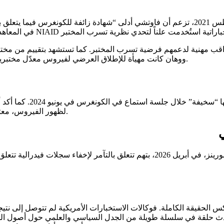
تشهاد بهم لاحقاً في تقييمات استخباراتية استُخدمت علناً لتحدي نظرية تسرب المختبر
في المعاهد
 عواقب مهنية لدعمهم فرضية تسرب المختبر
.
ووهان كانت مهيأة للإطلاق العرضي لفيروس معدّل مختبرياً،
“سخيفة” خلال جلسة استماع في الكونغرس في يونيو 2024
. كما أكد
.
لظهور الفيروس، معتقدا
ي
درالية تتعلق بأبحاث كوفيد-19
س الحقيقة الكاملة. فوكالات الاستخبارات الأمريكية لم تتوصل إلى نتي
دث حلقة في سلسلة طويلة من الجدل السياسي والعلمي حول أصول الجائ