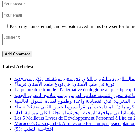
Keep my name, email, and website saved in this browser for futu
Latest Articles:
مال: الهروب الشبابي الكبير نحو معبر سبتة لغز يتكرر من جديد
ثورة في طب الأسنان: هل نودع طقم الأسنان قريباً؟
La pelure de citrouille : l’alternative écologique au plastique qu
ناعية محور التنمية: خطاب العرش يرسم ملامح المغرب الجديد
 المغرب: آفاق اقتصادية واعدة وطموح لقيادة السوق العالمية
رة ملك”: لماذا يجب أن تقرأ سيرة الحسن الثاني بعد 33 عاماً؟
Les 5 Meilleurs Livres de Développement Personnel à Lire en
Morocco’s Gaza gambit: A milestone for Trump’s peace plan or 
افتتاحية الثعلب (53)