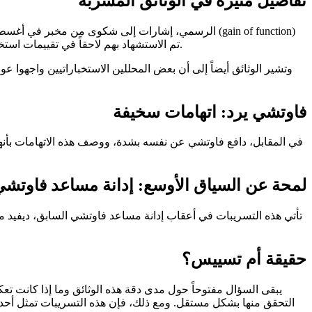
تفاصيل مثيرة في الوثائق المسربة
.
. كما تزعم الوكالة أن علماء وباحثين تم تمويلهم عبر NIAID تم الاس
وتشير الوثائق أيضاً إلى أن بعض المحللين الاستخباراتيين واجهوا
فاوتشي يرد: اتهامات سخيفة
في المقابل، دافع فاوتشي عن نفسه بشدة، ووصف هذه الاتهامات بأنها 
لمحة عن السياق الأوسع: إدانة مساعد فاوتش
تأتي هذه التسريبات في أعقاب إدانة مساعد فاوتشي السابق، ديفيد مورينز، في أبريل 2026، بتهم تتعلق بالتآمر لإخفاء سجلات في
حقيقة أم تسييس؟
يبقى السؤال مفتوحاً حول مدى دقة هذه الوثائق وما إذا كانت تعك
التحقق منها بشكل مستقل
. ومع ذلك، فإن هذه التسريبات تمثل أح