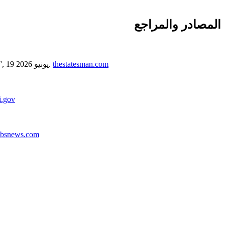
المصادر والمراجع
thestatesman.com
– “Tulsi Gabbard releases declassified COVID-19 files alleging Fauci shaped virus-origin assessments, misled US Congress”, 19 يونيو 2026.
i.gov
cbsnews.com