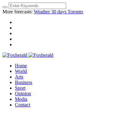
More forecasts:
Weather 30 days Toronto
Home
World
Arts
Business
Sport
Opinion
Media
Contact