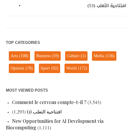
افتتاحية الثعلب (53)
TOP CATEGORIES
Arts
(108)
Business
(59)
Culture
(1)
Media
(136)
Opinion
(78)
Sport
(92)
World
(172)
MOST VIEWED POSTS
Comment le cerveau compte-t-il ?
(3,543)
افتتاحية الثعلب (1)
(1,293)
New Opportunities for AI Development via
Biocomputing
(1,111)