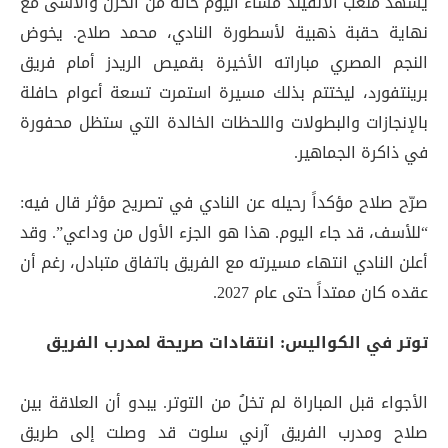
يشهد ملعب الأنفيلد مساء اليوم حالة من الحزن والأسى مع
نهاية حقبة ذهبية لأسطورة النادي، محمد صلاح. يخوض
النجم المصري مباراته الأخيرة بقميص الريدز أمام فريق
برينتفورد، ليختتم بذلك مسيرة استمرت تسعة أعوام حافلة
بالإنجازات والبطولات واللحظات الخالدة التي ستظل محفورة
في ذاكرة الجماهير.
صرّح صلاح مؤكداً رحيله عن النادي في تصريح مؤثر قال فيه:
“للأسف، قد جاء اليوم. هذا هو الجزء الأول من وداعي”. وقد
أعلن النادي انتهاء مسيرته مع الفريق باتفاق متبادل، رغم أن
عقده كان ممتداً حتى عام 2027.
توتر في الكواليس: انتقادات صريحة لمدرب الفريق
الأجواء قبل المباراة لم تخلُ من التوتر. يبدو أن العلاقة بين
صلاح ومدرب الفريق آرني سلوت قد وصلت إلى طريق