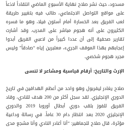
مسدود، حيث نشر صلاح نهاية الأسبوع الماضي انتقاداً لاذعاً
على مواقع التواصل الاجتماعي، طالب فيه بتغيير طريقة
لعب الفريق بعد الخسارة أمام أستون فيلا، وهو ما فسره
الكثيرون على أنه هجوم مباشر على المدرب. وقد أشارت
تقارير صحفية إلى أن عددا كبيراً من لاعبي الفريق أبدوا
إعجابهم بهذا الموقف الجريء، معتبرين إياه “صادقاً” وليس
مجرد هجوم شخصي.
الإرث والتاريخ: أرقام قياسية ومشاعر لا تنسى
صلاح يغادر ليفربول وهو واحد من أعظم الهدافين في تاريخ
الدوري الإنجليزي. لقد سجل أكثر من 200 هدف للنادي، وقاد
الفريق للفوز بلقب دوري أبطال أوروبا 2019 والدوري
الإنجليزي 2020 بعد انتظار دام 30 عاماً. في رسالة وداعية
مؤثرة، قال صلاح للجماهير: “أنا أغادر النادي وأنا مشجع مدى