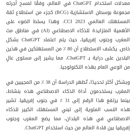
معدلات استخدام ChatGPT في العالم، وفقًا لمسح أجرته
مجموعة بوسطن الاستشارية (BCG) كجزء من استطلاع ثقة
المستهلك العالمي CCI 2023. وهذا يسلط الضوء على
الأهمية المتزايدة للذكاء الاصطناعي (AI) في مناطق مث
المغرب وجنوب إفريقيا، حيث يتم اعتماد ChatGPT بشكل
خاص. يكشف الاستطلاع أن 80 ٪ من المستهلكين في هذين
البلدين على دراية بـ ChatGPT، مما يشير إلى مستوى عالٍ
من الوعي العام بهذه التكنولوجيا.
وبشكل أكثر تحديدًا، تُظهر الدراسة أن 38 ٪ من المجيبين في
المغرب يستخدمون أداة الذكاء الاصطناعي هذه بنشاط،
بينما يرتفع هذا الرقم إلى 31 ٪ في جنوب إفريقيا. تشير
هذه النسب المئوية إلى تبني المستهلك الكبير للذكاء
الاصطناعي في هذه البلدان، مما يضع المغرب وجنوب
إفريقيا بين قادة العالم من حيث استخدام ChatGPT.