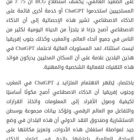
على الصعيد العالمي، يكشف استطلاع BCG أن 75 ٪ من
المستجيبين استخدموا ChatGPT أو خدمة أخرى قائمة على
الذكاء الاصطناعي. تشير هذه الإحصائية إلى أن الذكاء
الاصطناعي أصبح جزءًا لا يتجزأ من الحياة اليومية لكثير من
الناس في جميع أنحاء العالم، والمغرب وكذلك جنوب إفريقيا
ليست استثناءً. تعد المستويات العالية لاعتماد ChatGPT في
هذين البلدين علامة على أن السكان المحليين يدركون فوائد
هذه التقنيات للفعالية الشخصية والمهنية.
باختصار، يُظهر الاهتمام المتزايد بـ ChatGPT في المغرب
وجنوب إفريقيا أن الذكاء الاصطناعي أصبح مكونًا أساسيًا
لكيفية وصول الأفراد إلى المعلومات واتخاذ القرارات
والتفاعل مع العالم الرقمي. وتؤكد بيانات مجموعة بوسطن
الاستشارية وصندوق النقد الدولي أن هذه البلدان في وضع
جيد لمواصلة استغلال هذه الأدوات، وتعزيز مكانتها على
الساحة العالمية باعتبارها رائدة في اعتماد الذكاء