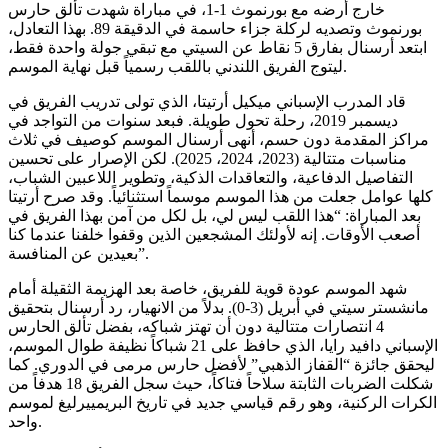
خارج أرضه مع بورنموث 1-1، في مباراة شهدت تألق حارس
بورنموث وتصديه لركلة جزاء حاسمة في الدقيقة 89. بهذا التعادل،
ابتعد أرسنال بفارق 5 نقاط عن السيتي مع تبقي جولة واحدة فقط،
ليتوج الفريق اللندني باللقب رسمياً قبل نهاية الموسم.
قاد المدرب الإسباني ميكيل أرتيتا، الذي تولى تدريب الفريق في
ديسمبر 2019، رحلة تحول طويلة. فبعد سنوات من التواجد في
مراكز المقدمة دون حسم، أنهى أرسنال الموسم كوصيف في ثلاث
مناسبات متتالية (2023، 2024، 2025). لكن الإصرار على تحسين
التفاصيل الدفاعية، والتعاقدات الذكية، وتطوير اللاعبين الشباب،
كلها عوامل جعلت من هذا الموسم موسماً استثنائياً. وقد صرح أرتيتا
بعد المباراة: “هذا اللقب ليس لي، بل لكل من آمن بهذا الفريق في
أصعب الأوقات. إنه لأولئك المشجعين الذين وقفوا خلفنا عندما كنا
بعيدين عن المنافسة”.
شهد الموسم عودة قوية للفريق، خاصة بعد الهزيمة الثقيلة أمام
مانشستر سيتي في أبريل (3-0). بدلاً من الانهيار، رد أرسنال بتحقيق
4 انتصارات متتالية دون أن تهتز شباكه، بفضل تألق الحارس
الإسباني دافيد رايا، الذي حافظ على 21 شباكاً نظيفة طوال الموسم،
ليحقق جائزة “القفاز الذهبي” لأفضل حارس مرمى في الدوري. كما
شكلت الضربات الثابتة سلاحاً فتاكاً، حيث سجل الفريق 18 هدفاً من
الكرات الركنية، وهو رقم قياسي جديد في تاريخ البريمييرليغ لموسم
واحد.