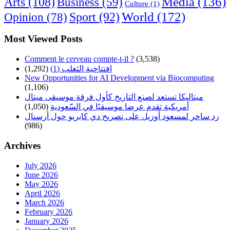
Arts
(108)
Media
(136)
Business
(59)
Culture
(1)
World
(172)
Opinion
(78)
Sport
(92)
Most Viewed Posts
Comment le cerveau compte-t-il ?
(3,538)
افتتاحية الثعلب (1)
(1,292)
New Opportunities for AI Development via Biocomputing
(1,106)
ميتاليكا تستعد لصنع التاريخ كأول فرقة موسيقى ميتال
أمريكية تقدم عرضا موسيقيًا في السّعودية
(1,050)
رد ساخر لمسعود أوزيل على تصريح دي كابريو حول أرسنال
(986)
Archives
July 2026
June 2026
May 2026
April 2026
March 2026
February 2026
January 2026