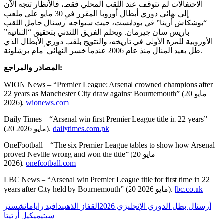
الاحتفالات لم تتوقف عند اللقب المحلي فقط، فالأنظار تتجه الآن
إلى نهائي دوري أبطال أوروبا المقرر في 30 مايو على ملعب
“بوشكاش أرينا” في بودابست، حيث سيواجه أرسنال حامل اللقب
باريس سان جيرمان. ويحلم الفريق اللندني بتحقيق “الثنائية”
الأوروبية للمرة الأولى في تاريخه، والتتويج بلقب دوري الأبطال الذي
ظل بعيد المنال منذ عام 2006 عندما خسر النهائي أمام برشلونة.
المصادر والمراجع:
WION News – “Premier League: Arsenal crowned champions after
22 years as Manchester City draw against Bournemouth” (20 مايو
2026).
wionews.com
Daily Times – “Arsenal win first Premier League title in 22 years”
dailytimes.com.pk
(20 مايو 2026).
OneFootball – “The six Premier League tables to show how Arsenal
proved Neville wrong and won the title” (20 مايو
2026).
onefootball.com
LBC News – “Arsenal win Premier League title for first time in 22
lbc.co.uk
years after City held by Bournemouth” (20 مايو 2026).
أرسنال بطل الدوري الإنجليزي 2026
القفاز الذهبي
دافيد رايا
مانشستر
سيتي
ميكيل أرتيتا