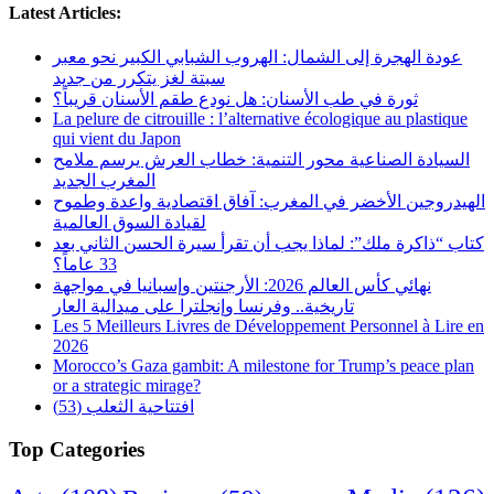
Latest Articles:
عودة الهجرة إلى الشمال: الهروب الشبابي الكبير نحو معبر
سبتة لغز يتكرر من جديد
ثورة في طب الأسنان: هل نودع طقم الأسنان قريباً؟
La pelure de citrouille : l’alternative écologique au plastique
qui vient du Japon
السيادة الصناعية محور التنمية: خطاب العرش يرسم ملامح
المغرب الجديد
الهيدروجين الأخضر في المغرب: آفاق اقتصادية واعدة وطموح
لقيادة السوق العالمية
كتاب “ذاكرة ملك”: لماذا يجب أن تقرأ سيرة الحسن الثاني بعد
33 عاماً؟
نهائي كأس العالم 2026: الأرجنتين وإسبانيا في مواجهة
تاريخية.. وفرنسا وإنجلترا على ميدالية العار
Les 5 Meilleurs Livres de Développement Personnel à Lire en
2026
Morocco’s Gaza gambit: A milestone for Trump’s peace plan
or a strategic mirage?
افتتاحية الثعلب (53)
Top Categories