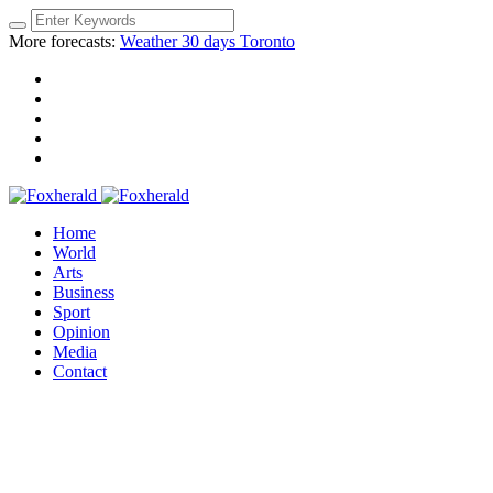
More forecasts:
Weather 30 days Toronto
Home
World
Arts
Business
Sport
Opinion
Media
Contact