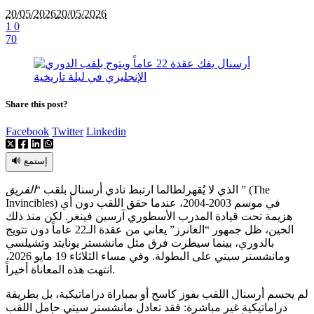
20/05/2026
20/05/2026
1
0
70
Share this post?
Facebook
Twitter
Linkedin
🔊 إستمع
” (The
الذي لا يُقهر
لطالما ارتبط نادي أرسنال بلقب “
الفريق
Invincibles) في موسم 2003-2004، عندما حقق اللقب دون أي
هزيمة تحت قيادة المدرب الأسطوري آرسين فينغر. لكن منذ ذلك
الحين، ظل جمهور “الغانرز” يعاني من عقدة الـ22 عاماً دون تتويج
بالدوري، بينما سيطرت فرق مثل مانشستر يونايتد وتشيلسي
ومانشستر سيتي على البطولة. وفي مساء الثلاثاء 19 مايو 2026،
انتهت هذه المعاناة أخيراً.
لم يحسم أرسنال اللقب بفوز كاسح أو بمباراة دراماتيكية، بل بطريقة
دراماتيكية غير مباشرة: فقد تعادل مانشستر سيتي حامل اللقب