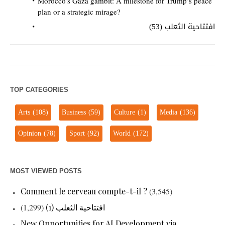
Morocco’s Gaza gambit: A milestone for Trump’s peace
plan or a strategic mirage?
افتتاحية الثعلب (53)
TOP CATEGORIES
Arts
(108)
Business
(59)
Culture
(1)
Media
(136)
Opinion
(78)
Sport
(92)
World
(172)
MOST VIEWED POSTS
Comment le cerveau compte-t-il ?
(3,545)
افتتاحية الثعلب (1)
(1,299)
New Opportunities for AI Development via