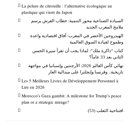
La pelure de citrouille : l’alternative écologique au
plastique qui vient du Japon
السيادة الصناعية محور التنمية: خطاب العرش يرسم
ملامح المغرب الجديد
الهيدروجين الأخضر في المغرب: آفاق اقتصادية واعدة
وطموح لقيادة السوق العالمية
كتاب “ذاكرة ملك”: لماذا يجب أن تقرأ سيرة الحسن
الثاني بعد 33 عاماً؟
نهائي كأس العالم 2026: الأرجنتين وإسبانيا في مواجهة
تاريخية.. وفرنسا وإنجلترا على ميدالية العار
Les 5 Meilleurs Livres de Développement Personnel à
Lire en 2026
Morocco’s Gaza gambit: A milestone for Trump’s peace
plan or a strategic mirage?
افتتاحية الثعلب (53)