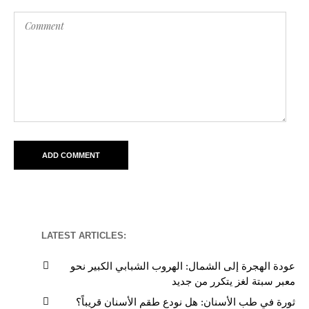
LATEST ARTICLES:
عودة الهجرة إلى الشمال: الهروب الشبابي الكبير نحو
معبر سبتة لغز يتكرر من جديد
ثورة في طب الأسنان: هل نودع طقم الأسنان قريباً؟