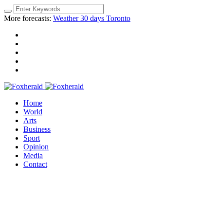
More forecasts:
Weather 30 days Toronto
Home
World
Arts
Business
Sport
Opinion
Media
Contact