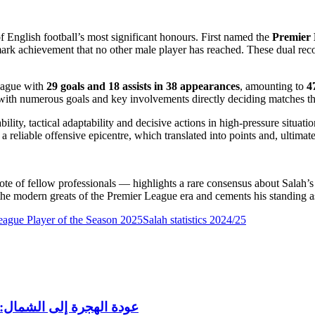
nglish football’s most significant honours. First named the
Premier 
mark achievement that no other male player has reached. These dual recog
league with
29 goals and 18 assists in 38 appearances
, amounting to
4
th numerous goals and key involvements directly deciding matches that 
ity, tactical adaptability and decisive actions in high-pressure situati
eliable offensive epicentre, which translated into points and, ultimate
e of fellow professionals — highlights a rare consensus about Salah’s i
the modern greats of the Premier League era and cements his standing as
eague Player of the Season 2025
Salah statistics 2024/25
عودة الهجرة إلى الشمال: 