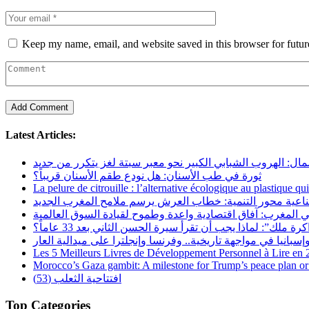
Keep my name, email, and website saved in this browser for futu
Latest Articles:
مال: الهروب الشبابي الكبير نحو معبر سبتة لغز يتكرر من جديد
ثورة في طب الأسنان: هل نودع طقم الأسنان قريباً؟
La pelure de citrouille : l’alternative écologique au plastique qu
ناعية محور التنمية: خطاب العرش يرسم ملامح المغرب الجديد
 المغرب: آفاق اقتصادية واعدة وطموح لقيادة السوق العالمية
رة ملك”: لماذا يجب أن تقرأ سيرة الحسن الثاني بعد 33 عاماً؟
Les 5 Meilleurs Livres de Développement Personnel à Lire en
Morocco’s Gaza gambit: A milestone for Trump’s peace plan or 
افتتاحية الثعلب (53)
Top Categories