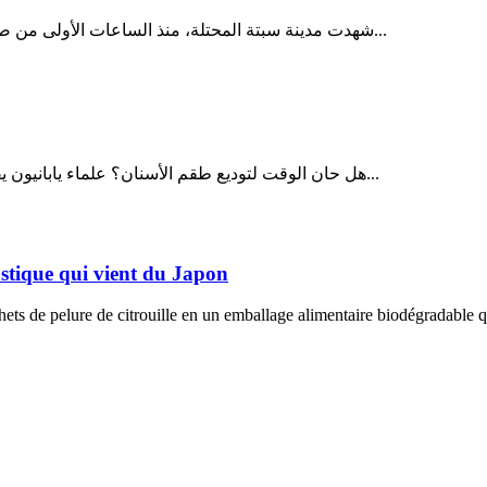
شهدت مدينة سبتة المحتلة، منذ الساعات الأولى من صباح يوم الثلاثاء 28 يوليو 2026، تصاعداً غير مسبوق في وتيرة محاولات...
هل حان الوقت لتوديع طقم الأسنان؟ علماء يابانيون يقتربون من إعادة إنماء الأسنان المفقودة في خطوة قد تحدث ثورة في...
lastique qui vient du Japon
ts de pelure de citrouille en un emballage alimentaire biodégradable qu