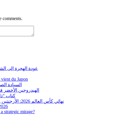
re comments.
عودة الهجرة إلى الش
i vient du Japon
السيادة الص
الهيدروجين الأخضر في
كتاب “ذاك
نهائي كأس العالم 2026: الأرجنتين وإسبانيا في مواجهة تاريخية.. وفرنسا وإنجلترا على ميدالية العار
 2026
a strategic mirage?