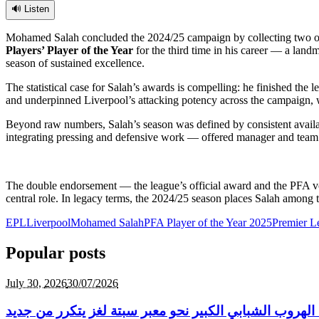
🔊 Listen
Mohamed Salah concluded the 2024/25 campaign by collecting two of E
Players’ Player of the Year
for the third time in his career — a land
season of sustained excellence.
The statistical case for Salah’s awards is compelling: he finished the 
and underpinned Liverpool’s attacking potency across the campaign, wi
Beyond raw numbers, Salah’s season was defined by consistent availabil
integrating pressing and defensive work — offered manager and team a r
The double endorsement — the league’s official award and the PFA vot
central role. In legacy terms, the 2024/25 season places Salah among 
EPL
Liverpool
Mohamed Salah
PFA Player of the Year 2025
Premier L
Popular posts
July 30,
2026
30/07/2026
الهروب الشبابي الكبير نحو معبر سبتة لغز يتكرر من جديد