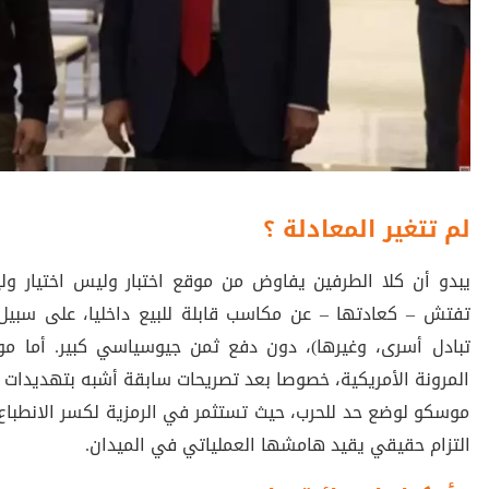
لم تتغير المعادلة ؟
يبدو أن كلا الطرفين يفاوض من موقع اختبار وليس اختيار ول
تفتش – كعادتها – عن مكاسب قابلة للبيع داخليا، على سبيل 
تبادل أسرى، وغيرها)، دون دفع ثمن جيوسياسي كبير. أما مو
المرونة الأمريكية، خصوصا بعد تصريحات سابقة أشبه بتهديدات 
موسكو لوضع حد للحرب، حيث تستثمر في الرمزية لكسر الانطباع ب
التزام حقيقي يقيد هامشها العملياتي في الميدان.