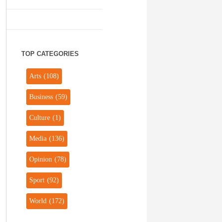
TOP CATEGORIES
Arts
(108)
Business
(59)
Culture
(1)
Media
(136)
Opinion
(78)
Sport
(92)
World
(172)