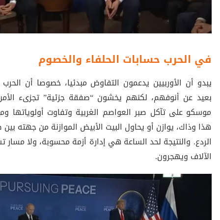
في الحرب حسابات الحلفاء والخصوم
يبدو أن الأوربيين يدعمون التفاوض مبدئيا، خصوصا أن الحرب
بعيد عن أنوفهم، لكنهم يخشون “صفقة جزئية” تجزىء الأمن ا
موسكو على تآكل صبر العواصم الغربية وتفاوت أولوياتها ومو
هذا وذاك، يوازن أو يحاول البيت الأبيض الموازنة من جهته بي
الردع. والنتيجة لحد الساعة هي إدارة أزمة محسوبة، ولا مسار تس
الآلاف ويهجرون.