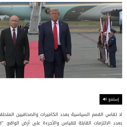
🔊 إستمع
لا تقاس القمم السياسية بعدد الكاميرات والصحافيين المتحلق
بعدد الالتزمات القابلة للقياس والأجرءة على أرض الواقع. ”ق