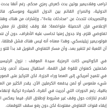
ترامب وفلاديمير بوتين بدت كعرض رمزي محكم، رغم أنها بددت
الدولية، والصراع القائم بين الدول الغربية وموسكو، فالب
والتصريحات تتحدث عن “محادثات بناءة”، وإشارات من هناك وهناك
الإعلامي فإن الحصيلة متواضعة؛ فلا وقف إطلاق نار معلن ف
تفاوضي مُلزم، ولا جدول زمنيا تحاسب عليه الأطراف، دون أن نن
فولوديمير زيلينسكي، وهذا معناه أنه ليس هناك فشل مُطلقا، ب
أن اللعبة لم تتغير بعد، وأن مسار التفاوض الطويل قد بدأ للتو رب
في الكواليس كانت الرمزية سيدة الموقف : نزول الرئيسين
ضخمتين كعنوان للقوة قبل القمة، استقبال بسجاد أحمر، وتحل
في تلميح أمريكي إلى العصا وراء الجزرة. لكن التركيز على الصور
شيء ملموس أو ثمن يدفعه الكرملين الآن. يقدر الكثير من المخ
باقية، رغم الحورات التي أجريت في أنقرة، كمبادرة تركية لإنها
تقدم تنازلات حول وقف غير مشروط لإطلاق النار، فيما يعكس ال
إبقاء قنوات التفاوض مفتوحة لكن دون رفع سقف التوقعات.