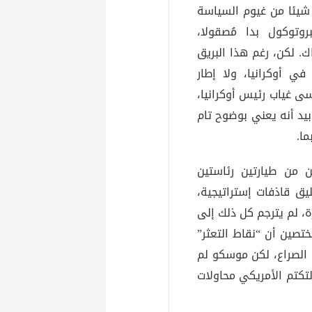
 شيئا من غيوم السياسة
روتوكول بدا مُصقولا،
. لكن، رغم هذا البريق
ي أوكرانيا، ولا إطار
سى غياب رئيس أوكرانيا،
يد أنه يعني بوضوح تام
ما.
 من طيارتين رئاستين
يق قاذفات إستراتيجية،
ة، لم يترجم كل ذلك إلى
تصين أن “نقاط التعثر”
ء الصراع، لكن موسكو لم
تكتم الأمريكي محاولات