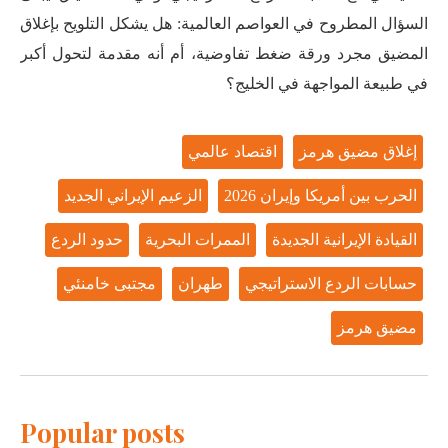
السؤال المطروح في العواصم العالمية: هل يشكل التلويح بإغلاق
المضيق مجرد ورقة ضغط تفاوضية، أم أنه مقدمة لتحول أكبر
في طبيعة المواجهة في الخليج؟
إغلاق مضيق هرمز
اقتصاد عالمي
الحرب بين أمريكا وإيران 2026
الزعيم الإيراني الجديد
القيادة الإيرانية الجديدة
الممرات البحرية
حدود الردع
حسابات الردع الاستراتيجي
طهران
مجتبى خامنئي
مضيق هرمز
Popular posts