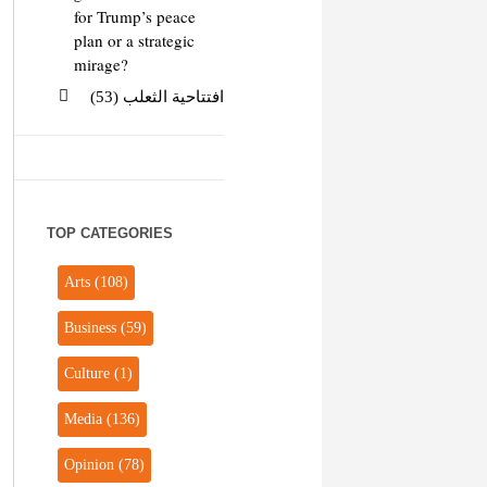
for Trump’s peace
plan or a strategic
mirage?
افتتاحية الثعلب (53)
TOP CATEGORIES
Arts
(108)
Business
(59)
Culture
(1)
Media
(136)
Opinion
(78)