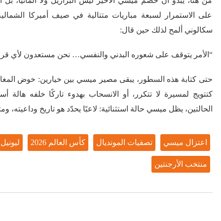
من هنا، يبدو أن خصم ميسي الأخير ليس البرازيل ولا ألمانيا، بل 
على الاستمرار لسبعة مباريات متتالية في صيف أميركا الشمالي
سكالوني ألمح لذلك حين قال:
“الأمر يتوقف على شعوره البدني والنفسي… نحن مستعدون لأي قرا
حتى كتابة هذه السطور، يبقى مصير ميسي بين خيارين: خوض المغامر
كتتويج لمسيرة لا تتكرر، أو الانسحاب بهدوء تاركًا خلفه هالة أس
الحالتين، يظل ميسي حالة استثنائية: لاعبًا يحدّد هو تاريخ وداعيته، وم
اعتزال ميسي
تصفيات المونديال
كأس العالم 2026
ليونيل
منتخب الأرجنتين