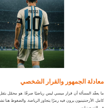
معادلة الجمهور والقرار الشخصي
ما يعقّد المسألة أن قرار ميسي ليس رياضيًا صرفًا. هو محمّل بثق
كامل. الأرجنتينيون يرون فيه رمزًا يتجاوز الرياضة. والضغوط هنا تشب
في التسعينيات.