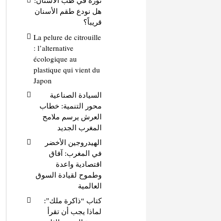
ثورة في طب الأسنان:
هل نودع طقم الأسنان
قريباً؟
La pelure de citrouille
: l’alternative
écologique au
plastique qui vient du
Japon
السيادة الصناعية
محور التنمية: خطاب
العرش يرسم ملامح
المغرب الجديد
الهيدروجين الأخضر
في المغرب: آفاق
اقتصادية واعدة
وطموح لقيادة السوق
العالمية
كتاب “ذاكرة ملك”:
لماذا يجب أن تقرأ