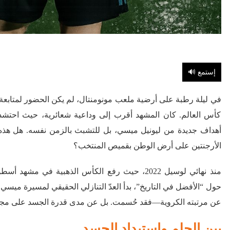
🔊 إستمع
في ليلة رطبة على أرضية ملعب مونومنتال، لم يكن الحضور لمتابعة 
كأس العالم. كان المشهد أقرب إلى وداعية شعائرية، حيث احتشد 
أهداف جديدة من ليونيل ميسي، بل للتشبث بالزمن نفسه. هل هذه 
الأرجنتين على أرض الوطن بقميص المنتخب؟
منذ نهائي لوسيل 2022، حيث رفع الكأس الذهبية في مشهد
حول “الأفضل في التاريخ”، بدأ العدّ التنازلي الحقيقي لمسيرة ميسي.
عن مرتبته الكروية—فقد حُسمت. بل عن مدى قدرة الجسد على مجارا
بين الحلم واستبداد الجسد