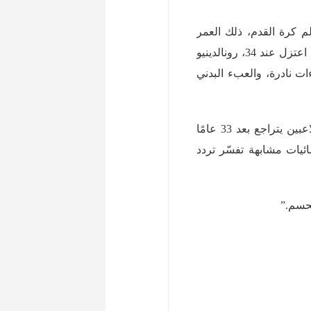
لاثين مع انطلاق مونديال 2026. وفي عالم كرة القدم، ذلك العمر
يشكّل خطًا أحمر لمعظم اللاعبين. التاريخ لا يرحم: زين الدين زيدان اعتزل عند 34، رونالدينيو
 الساحة. الاستثناءات نادرة، والعبء البدني
الأطباء الرياضيون يلمّحون إلى أن معدّل السرعة القصوى لدى اللاعبين يتراجع بعد 33 عامًا
يما يرتفع خطر الإصابات العضلية بـ40%. إحصائيات مشابهة تفسّر تردد
ُحسم.”