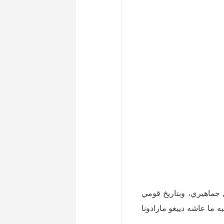
ل جماهيري، وبتاريخ قومي
ه ما عاشه دييغو مارادونا