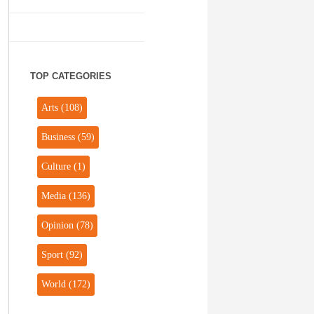
TOP CATEGORIES
Arts
(108)
Business
(59)
Culture
(1)
Media
(136)
Opinion
(78)
Sport
(92)
World
(172)