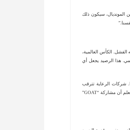
ن المونديال، سيكون ذلك
فسنا.”
الفشل. الكأس العالمية،
هبية ثماني مرات، وأكثر من 800 هدف رسمي. هذا الرصيد يجعل أي
ا. شركات الرعاية تترقب
قراره، الاتحاد الأرجنتيني يبني خططه التسويقية عليه، وحتى الفيفا تعلم أن مشاركة “GOAT”