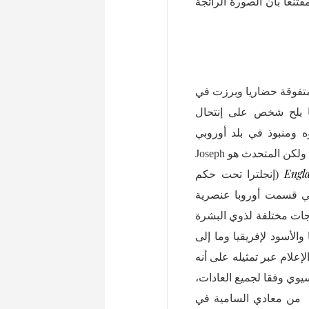
تنعا بأن الصورة الرائجة
متفوقة حضاريا وبرزت في
 يلح شخص على إنتحال
 ومنبوذ في بلد أوروبي
المتحدث هو Joseph
Engl
(إنجلترا تحت حكم
تي قسمت أوروبا عنصرية
جات مختلفة لذوي البشرة
والأسود لإفريقيا وما إلى
تجامله أجهزة الإعلام عبر تمثيله على أنه
يوي وفقا لجميع العادات،
لمبادئ، الأحكام المسبقة، الأفكار والأخلاق الأسيوية’. كانBanister من معادي السامية في