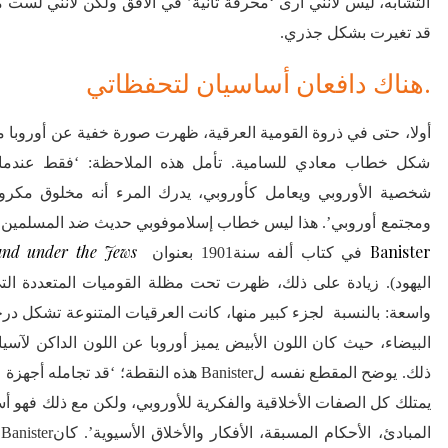
التشابه، ليس لأنني أرى ‘محرقة ثانية’ في الأفق ولكن لأنني لست مق
قد تغيرت بشكل جذري.
هناك دافعان أساسيان لتحفظاتي.
أولا، حتى في ذروة القومية العرقية، ظهرت صورة خفية عن أوروبا 
شكل خطاب معادي للسامية. تأمل هذه الملاحظة: ‘فقط عندما
شخصية الأوروبي ويعامل كأوروبي، يدرك المرء أنه مخلوق مكروه
ومجتمع أوروبي’. هذا ليس خطاب إسلاموفوبي حديث ضد المسلمين ولكن 
and under the Jews
Banister
في كتاب ألفه سنة1901 بعنوان
اليهود). زيادة على ذلك، ظهرت تحت مظلة القوميات المتعددة ال
واسعة: بالنسبة لجزء كبير منها، كانت العرقيات المتنوعة تشكل در
البيضاء، حيث كان اللون الأبيض يميز أوروبا عن اللون الداكن لآسيا 
ذلك. يوضح المقطع نفسه لBanister هذه النقطة؛ ‘قد 
يمتلك كل الصفات الأخلاقية والفكرية للأوروبي، ولكن مع ذلك فهو أس
ا