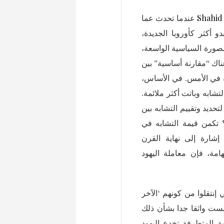
Shahid
عندما تحدث عما
و أكثر كأوروبا الجديدة،
 على عكس رأي Bunzel. لقد تغيرت الصورة السياسية الواسعة،
هناك “مقارنة أساسية” بين
ة في الأمس. في الأساس،
تشابه وباتت أكثر ملائمة.
ديد وتقييم التشابه بين
؟ تكمن قيمة التشابه في
إشارة إلى نهاية القرن
امة، فإن معاملة اليهود
 الأوروبي إنتقلوا من كونهم ‘الآخر
 لست واثقا جدا بشأن ذلك
ية المتطرفة تخدع اليهود