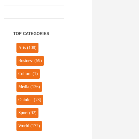
TOP CATEGORIES
Arts
(108)
Business
(59)
Culture
(1)
Media
(136)
Opinion
(78)
Sport
(92)
World
(172)