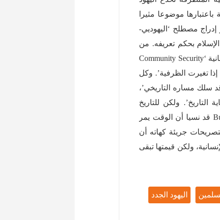
 باعتبارها موضوعا مثيرا
إدراج مصطلح ‘اليهوديي-
 لا يشمل الإسلام بحكم تعريفه. من
، عضو بالمؤسسة الخيرية البريطانية ‘Community Security
 إذا تغيرت الظرفية’. وكل
قد سلك مساره التاريخي’،
ة التاريخ’. ولكن للتاريخ
وBunzl قد نسيا أن الوقت يمر
صريحات جريئة كهاته أن
نسانية، ولكن قيمتها تبقى
سلمين
اليهود الجدد