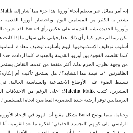
 Malik
إنه أمر مماثل عبر معظم أنحاء أوروبا. هذا جزء مما أشار إليه
يشعر به الكثير من المسلمين اليوم. وباختصار، أوروبا القديمة تبد
وأوروبا الجديدة تشبه القديمة،
لكن ربما لم تتغير كما رأى ذلك. هذا يحيلني على سؤال ما إذا كانت 
أسلوب توظيف الإسلاموفوبيا اليوم وأسلوب توظيف معاداة السامي
كلما تقلصت الفجوة بين أوروبا القديمة والجديدة، كلما ازدادت حدة ال
من وجهة نظري، الجزم بذلك أكثر منفعة من عدمه. النقاش يستمر لتح
الظاهرتين.
‘ما قيمة هذا التشابه؟’. هل يستحق تأكيده أم إنكاره
تسليط الضوء على الأوضاع الاجتماعية والسياسية الحالية. في 
Maleiha Malik
العشرين، كتبت
: ‘على الرغم من الاختلافات اله
البريطانيين توفر أرضية جيدة للعنصرية المعاصرة اتجاه اللمسلمين’.
وختاما، بينما يوضح Bunzl بشكل مقنع أن اليهود في الإتحاد
الرئيسي’ إلى كونهم ‘التجسيد الحقيقي’ لفكرة ما بعد القومية، أنا
مستقبلا. فمن ناحية، ومثلما أشار، فإن العديد من الأحزاب اليمين