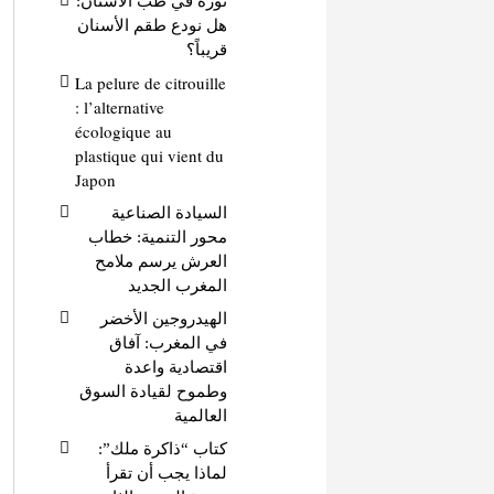
ثورة في طب الأسنان:
هل نودع طقم الأسنان
قريباً؟
La pelure de citrouille
: l’alternative
écologique au
plastique qui vient du
Japon
السيادة الصناعية
محور التنمية: خطاب
العرش يرسم ملامح
المغرب الجديد
الهيدروجين الأخضر
في المغرب: آفاق
اقتصادية واعدة
وطموح لقيادة السوق
العالمية
كتاب “ذاكرة ملك”:
لماذا يجب أن تقرأ