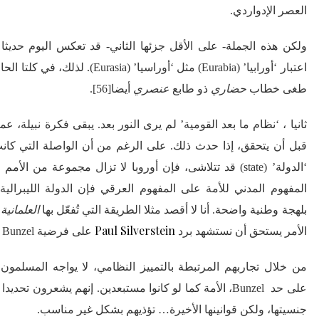
العصر الإدواردي.
ولكن هذه الجملة- على الأقل جزئها الثاني- قد تعكس اليوم حديثا 
اعتبار ‘أورابيا’ (Eurabia) مثل ‘أوراسيا’ (
طغى خطاب
حضاري
ذو طابع
عنصري
أيضا[56]
.
ثانيا ، ‘نظام ما بعد القومية’ لم يرى النور بعد. يبقى فكرة نبيلة، عم
‘الدولة’ (state) قد تتلاشى، فإن أوروبا لا تزال مجموعة من الأ
المفهوم المدني للأمة على المفهوم العرقي فإن الدولة الليبرالية ‘
بلهجة وطنية واضحة. أنا لا أقصد مثلا الطريقة التي تُفعّل بها
العلمانية
ف
Paul
Silverstein
الأمر يستحق أن نستشهد برد
على فرضية Bunzel حول مكانة الأمة اليوم:
من خلال تجاربهم المرتبطة بالتمييز النظامي، لا يواجه المسلمون 
على حد Bunzel، الأمة كما لو كانوا مستبعدين.
إنهم يشعرون تحديدا 
جنسيتها، ولكن قوانينها الأخيرة… تؤذيهم بشكل غير مناسب.