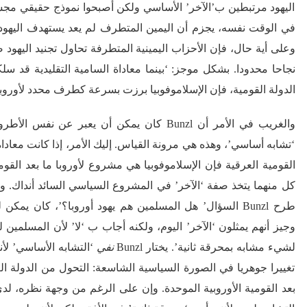
اليهود مرتبطين ب’الآخر’ الأساسي ولكن أصبحوا نموذج حقيقي مجسد 
في الوقت نفسه، يجزم أن اليمين المتطرف لم يعد يستهدف اليهود
وعلى أية حال، فإن الأحزاب اليمينية المتطرفة تحاول تجنيد اليهود ض
نجاحا محدودا. بشكل موجز: ‘بينما معاداة السامية التقليدية قد س
الدولة القومية، فإن الإسلاموفوبيا برزت بسرعة كطرف محدد لأوروبا 
والغريب في الأمر أن Bunzl كان يمكن أن يعبر عن نفس الأطروحة من خلال الدفاع
‘تشابه أساسي’، وهذه هي مرونة القياس. إليك الأمر، إذا كانت معادا
القومية العرقية فإن الإسلاموفوبيا هي مشروع لأوروبا ما بعد القوم
كل منهما يتخذ صفة ‘الآخر’ في المشروع السياسي السائد أنداك. و
طرح Bunzl السؤال’ هل المسلمين هم يهود أوروبا؟’، كان يمك
وجيز أنهم يمثلون ‘الآخر’ اليوم، ولكنه أجاب ب ‘لا’ لأن المسلمي
لشيء مشابه بمحرقة ثانية’. يختار Bunzl
نفي
‘التشابه الأساسي’ لأنه
تغييرا جوهريا في الصورة السياسية الشاسعة: التحول من الدولة الع
بعد القومية الأوروبية الموحدة. وإن على الرغم من وجهة نظره، ل