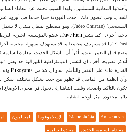
بأجندتها المعادية للمسلمين، ولهذا السبب تخلت عن معاداة السامية
للجدل. وفي غضون ذلك، أخدت اليهودية حيزا جديدا في أوروبا عبر 
المسيحيي’ (Judeo-Christian)، وهو مصطلح نمطي مبتذل
Dave Rich
ناحية أخرى ، كما يشير
Trust’: ‘ما قد يستهدف مجتمعا ما قد يستهدف بسهولة مجتمعا آخرا
وضع قابل للتغيير. عندما أقرأ أن ‘الشكل الحديث لمعاداة السامية 
أتذكر تصريحا أخرا: إن انتشار الديمقراطية الليبرالية قد يعني ‘نهاي
Fukuyama
القدرة عادة على التغير والتأقلم. يبدو أن كلا من
وأن أنظمة من الماضي قد تظهر من جديد بشكل مختلف. يمكن لت
تكون بالتأكيد واضحة، وتلفت انتباهنا إلى تحول في مجرى الأوضاع الإ
دائما محدودة، مثل أوجه التشابه.
Antisemtism
Islamophobia
الإسلاموفوبيا
المسلمون
الم
معاداة السامية الجديدة
معادة السامية