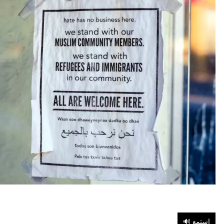
🔊 إستمع