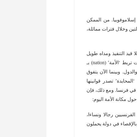
إسلاموفوبيا. من الممكن
Eurasia). لذلك، في كلتا الحالتين وخلال فترات مماثلة،
لا قيد التنفيذ ومداه طويل
قبل أن يتحقق، إذا حدث ذلك. على الرغم من أن الواصلة التي كانت تربط ‘الأمة’ (nation) بـ
مم والدول. وبينما الآن يتفوق
المحايدة’ تصدر قوانينها
ي فرنسا. ومع ذلك، فإن
الفرنسيين رجالا ونساءا،
بالإقصاء في دولة يحملون