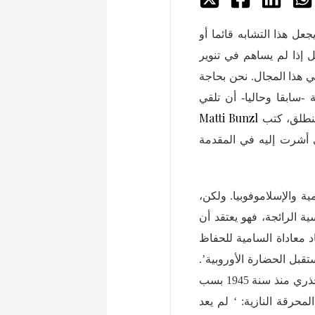
عل هذا التشابه قائما أو
ل إذا لم يساهم في تنوير
ي هذا المجال. نحن بحاجة
 -سابقا وحاليا- أن تلقي
Matti Bunzl
منطلق، كتب
 أشرت إليه في المقدمة
سامية والإسلاموفوبيا. ولكن،
 الرائجة، فهو يعتقد أن
 معاداة السامية للحفاظ
قبل الحضارة الأوروبية’.
من ناحية أخرى، على حد قوله، تغير وضع اليهود في أوروبا بشكل جذري منذ سنة 1945 بسب
حرقة النازية: ‘ لم يعد