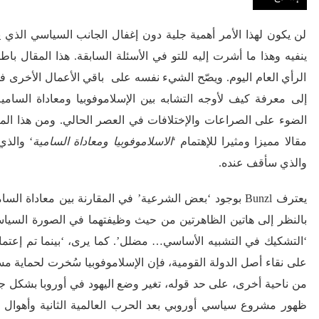
لن يكون لهذا الأمر أهمية جلية دون إغفال الجانب السياسي الذي يج
ينفيه وهذا ما أشرت إليه للتو في الأسئلة السابقة. هذا المقال باط
الرأي العام اليوم. ويصّح الشيء نفسه على باقي الأعمال الأخرى ف
إلى معرفة كيف لأوجه التشابه بين الإسلاموفوبيا ومعاداة السامية
الضوء على الصراعات والإختلافات في العصر الحالي. ومن هذا ال
مقالا مميزا ومثيرا للإهتمام ‘
الاسلاموفوبيا ومعاداة السامية
‘ والذي
والذي سأقف عنده.
يعترف Bunzl بوجود ‘بعض الشرعية’ في المقارنة بين معاداة ال
بالنظر إلى هاتين الظاهرتين من حيث وظيفتهما في الصورة السياسية
‘التشكيك في التشبيه الأساسي… مضلل’. كما يرى، ‘بينما تم إعتماد
على نقاء أصل الدولة القومية، فإن الإسلاموفوبيا سُخرت لحماية مست
ظهور مشروع سياسي أوروبي بعد الحرب العالمية الثانية وأهوال الم